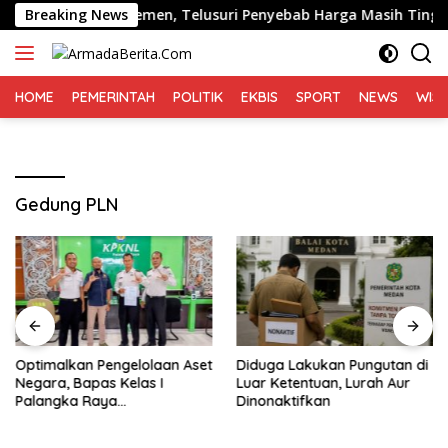
Langsung
Distribusi Semen, Telusuri Penyebab Harga Masih Tinggi
Breaking News
ke
konten
HOME
PEMERINTAH
POLITIK
EKBIS
SPORT
NEWS
WIS
Gedung PLN
Optimalkan Pengelolaan Aset
Diduga Lakukan Pungutan di
Negara, Bapas Kelas I
Luar Ketentuan, Lurah Aur
Palangka Raya
Dinonaktifkan
Melaksanakan Penjualan
BMN Malalui KPKNL Palangka