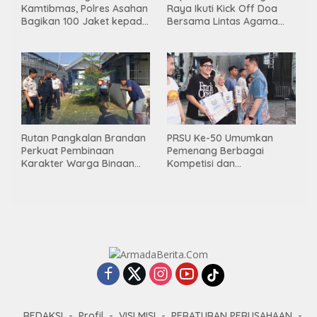
Kamtibmas, Polres Asahan
Raya Ikuti Kick Off Doa
Bagikan 100 Jaket kepada
Bersama Lintas Agama
Da’i, Mitra Kamtibmas dan
dan Semarak HUT RI ke- 81
Pelatih Polisi Siswa
Tahun 2026
Rutan Pangkalan Brandan
PRSU Ke-50 Umumkan
Perkuat Pembinaan
Pemenang Berbagai
Karakter Warga Binaan
Kompetisi dan
Melalui Budaya Kebersihan
Penghargaan, Apresiasi
Kreativitas serta Potensi
Daerah
REDAKSI
Profil
VISI MISI
PERATURAN PERUSAHAAN