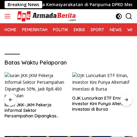
Langsung
erda Lembaga Kemasyarakatan di Paripurna DPRD Medan
Breaking News
ke
konten
HOME
PEMERINTAH
POLITIK
EKBIS
SPORT
NEWS
WIS
Batas Waktu Pelaporan
OJK Luncurkan ETF Emas,
Investor Kini Punya Alternatif
Iuran JKK-JKM Pekerja
Investasi di Bursa
Informal Sektor
Persampahan Dipangkas
50%, Jadi Rp8.400 per Bulan