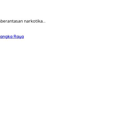
mberantasan narkotika…
alangka Raya