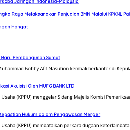
arkoba Jaringan Indonesia-Malaysia
langka Raya Melaksanakan Penjualan BMN Malalui KPKNL P
engan Hangat
t Baru Pembangunan Sumut
uhammad Bobby Afif Nasution kembali berkantor di Kepu
kasi Akuisisi Oleh MUFG BANK LTD
n Usaha (KPPU) menggelar Sidang Majelis Komisi Pemeriks
nya Kepastian Hukum dalam Pengawasan Merger
 Usaha (KPPU) membatalkan perkara dugaan keterlambatan n