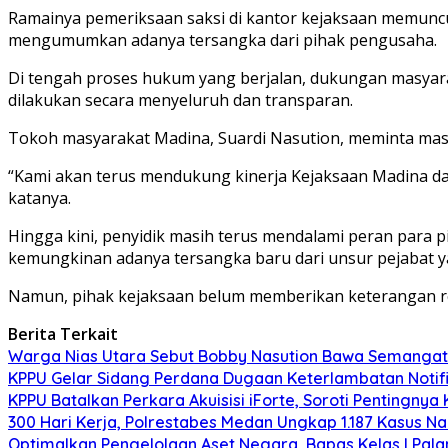
Ramainya pemeriksaan saksi di kantor kejaksaan memuncu
mengumumkan adanya tersangka dari pihak pengusaha.
Di tengah proses hukum yang berjalan, dukungan masyara
dilakukan secara menyeluruh dan transparan.
Tokoh masyarakat Madina, Suardi Nasution, meminta mas
“Kami akan terus mendukung kinerja Kejaksaan Madina da
katanya.
Hingga kini, penyidik masih terus mendalami peran para 
kemungkinan adanya tersangka baru dari unsur pejabat y
Namun, pihak kejaksaan belum memberikan keterangan r
Berita Terkait
Warga Nias Utara Sebut Bobby Nasution Bawa Semanga
KPPU Gelar Sidang Perdana Dugaan Keterlambatan Notifi
KPPU Batalkan Perkara Akuisisi iForte, Soroti Penting
300 Hari Kerja, Polrestabes Medan Ungkap 1.187 Kasus N
Optimalkan Pengelolaan Aset Negara, Bapas Kelas I Pa