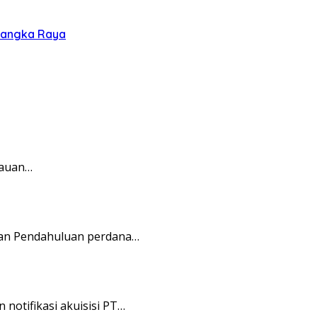
alangka Raya
lauan…
aan Pendahuluan perdana…
otifikasi akuisisi PT…