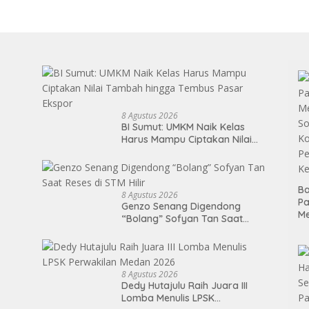
8 Agustus 2026
BI Sumut: UMKM Naik Kelas
Harus Mampu Ciptakan Nilai
Tambah hingga Tembus Pasar
Ekspor
Ba
8 Agustus 2026
P
Genzo Senang Digendong
M
“Bolang” Sofyan Tan Saat
So
Reses di STM Hilir
Ko
P
Ke
8 Agustus 2026
Dedy Hutajulu Raih Juara III
Lomba Menulis LPSK