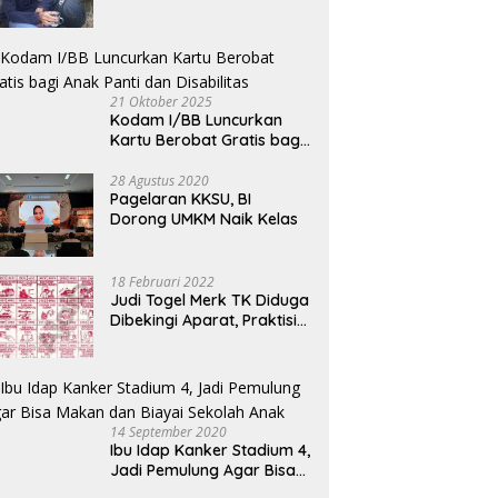
Bermotor, Modus Minyak
Kendaraan Habis dan
Minta Didorong
21 Oktober 2025
Kodam I/BB Luncurkan
Kartu Berobat Gratis bagi
Anak Panti dan Disabilitas
28 Agustus 2020
Pagelaran KKSU, BI
Dorong UMKM Naik Kelas
18 Februari 2022
Judi Togel Merk TK Diduga
Dibekingi Aparat, Praktisi
Hukum Desak Pecat
Oknum Pembeking
14 September 2020
Ibu Idap Kanker Stadium 4,
Jadi Pemulung Agar Bisa
Makan dan Biayai Sekolah