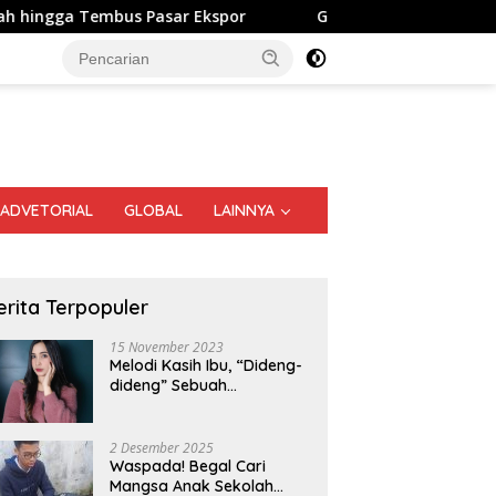
 Pasar Ekspor
Genzo Senang Digendong “Bolang” Sofyan
ADVETORIAL
GLOBAL
LAINNYA
erita Terpopuler
15 November 2023
Melodi Kasih Ibu, “Dideng-
dideng” Sebuah
Perjalanan Nostalgia
2 Desember 2025
Waspada! Begal Cari
Mangsa Anak Sekolah