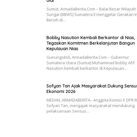
Ular
Sumut, ArmadaBerita.Com – Balai Besar Wilayah
Sungai (BBWS) Sumatera II menggelar Gerakan Ir
Bersih di…
Bobby Nasution Kembali Berkantor di Nias,
Tegaskan Komitmen Berkelanjutan Bangun
Kepulauan Nias
Gunungsitoli, ArmadaBerita.Com – Gubernur
Sumatera Utara (Sumut) Muhammad Bobby Afif
Nasution kembali berkantor di Kepulauan…
Sofyan Tan Ajak Masyarakat Dukung Sensu
Ekonomi 2026
MEDAN, ARMADABERITA– Anggota Komisi X DPR RI,
Sofyan Tan, mengajak masyarakat mendukung
pelaksanaan Sensus…