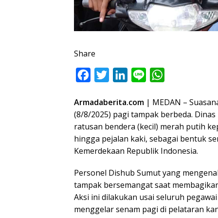
Share
F
T
L
L
W
a
w
i
i
h
Armadaberita.com
| MEDAN – Suasana 
c
i
n
n
a
(8/8/2025) pagi tampak berbeda. Din
e
t
k
e
t
ratusan bendera (kecil) merah putih k
b
t
e
s
hingga pejalan kaki, sebagai bentuk
o
e
d
A
Kemerdekaan Republik Indonesia.
o
r
I
p
Personel Dishub Sumut yang mengenak
k
n
p
tampak bersemangat saat membagikan 
Aksi ini dilakukan usai seluruh pegaw
menggelar senam pagi di pelataran kan