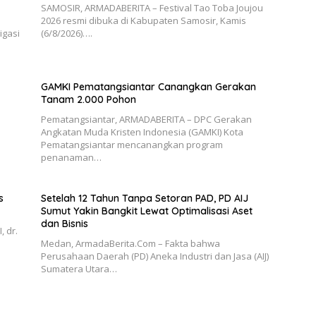
SAMOSIR, ARMADABERITA – Festival Tao Toba Joujou
2026 resmi dibuka di Kabupaten Samosir, Kamis
igasi
(6/8/2026)….
GAMKI Pematangsiantar Canangkan Gerakan
Tanam 2.000 Pohon
Pematangsiantar, ARMADABERITA – DPC Gerakan
Angkatan Muda Kristen Indonesia (GAMKI) Kota
Pematangsiantar mencanangkan program
penanaman…
s
Setelah 12 Tahun Tanpa Setoran PAD, PD AIJ
Sumut Yakin Bangkit Lewat Optimalisasi Aset
dan Bisnis
 dr.
Medan, ArmadaBerita.Com – Fakta bahwa
Perusahaan Daerah (PD) Aneka Industri dan Jasa (AIJ)
Sumatera Utara…