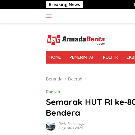
Langsung
Breaking News
BI Sumut: UMKM N
ke
konten
HOME
PEMERINTAH
POLITIK
EKB
Beranda
Daerah
Daerah
Semarak HUT RI ke-80
Bendera
Dedy Pembelajar
8 Agustus 2025