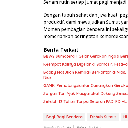
Senam rutin setiap Jumat pagi menjad
Dengan tubuh sehat dan jiwa kuat, pe
produktif, demi mewujudkan Sumut yang
Momen pembagian bendera ini sekaligu
memeriahkan peringatan kemerdekaan
Berita Terkait
BBWS Sumatera II Gelar Gerakan Irigasi Bers
Keempat Kalinya Digelar di Samosir, Festiv
Bobby Nasution Kembali Berkantor di Nias
Nias
GAMKI Pematangsiantar Canangkan Geraka
Sofyan Tan Ajak Masyarakat Dukung Sensu
Setelah 12 Tahun Tanpa Setoran PAD, PD AIJ
Bagi-Bagi Bendera
Dishub Sumut
HU
Penulis: Dedy Hu
Editor: Redaksi