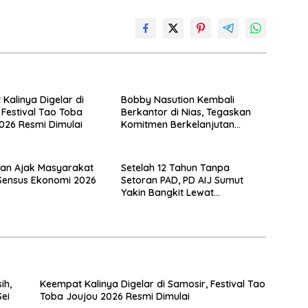
Kalinya Digelar di
Bobby Nasution Kembali
 Festival Tao Toba
Berkantor di Nias, Tegaskan
026 Resmi Dimulai
Komitmen Berkelanjutan
Bangun Kepulauan Nias
Tan Ajak Masyarakat
Setelah 12 Tahun Tanpa
Sensus Ekonomi 2026
Setoran PAD, PD AIJ Sumut
Yakin Bangkit Lewat
Optimalisasi Aset dan Bisnis
ih,
Keempat Kalinya Digelar di Samosir, Festival Tao
ei
Toba Joujou 2026 Resmi Dimulai