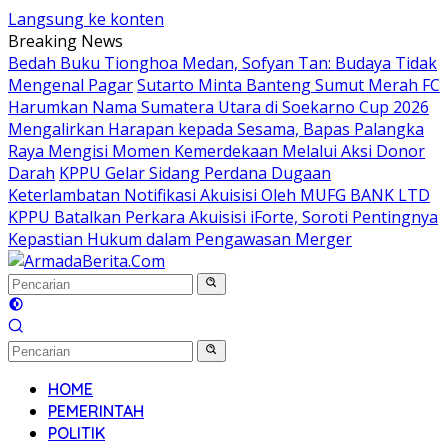
Langsung ke konten
Breaking News
Bedah Buku Tionghoa Medan, Sofyan Tan: Budaya Tidak
Mengenal Pagar
Sutarto Minta Banteng Sumut Merah FC
Harumkan Nama Sumatera Utara di Soekarno Cup 2026
Mengalirkan Harapan kepada Sesama, Bapas Palangka
Raya Mengisi Momen Kemerdekaan Melalui Aksi Donor
Darah
KPPU Gelar Sidang Perdana Dugaan
Keterlambatan Notifikasi Akuisisi Oleh MUFG BANK LTD
KPPU Batalkan Perkara Akuisisi iForte, Soroti Pentingnya
Kepastian Hukum dalam Pengawasan Merger
HOME
PEMERINTAH
POLITIK