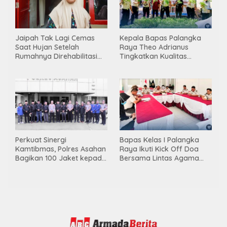
Jaipah Tak Lagi Cemas
Kepala Bapas Palangka
Saat Hujan Setelah
Raya Theo Adrianus
Rumahnya Direhabilitasi
Tingkatkan Kualitas
Lewat Program RTLH
Pembimbingan
Kemandirian Bagi Klien
Pemasyarakatan
Perkuat Sinergi
Bapas Kelas I Palangka
Kamtibmas, Polres Asahan
Raya Ikuti Kick Off Doa
Bagikan 100 Jaket kepada
Bersama Lintas Agama
Da’i, Mitra Kamtibmas dan
dan Semarak HUT RI ke- 81
Pelatih Polisi Siswa
Tahun 2026