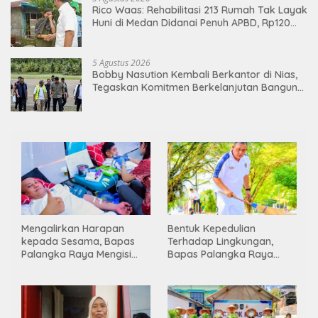
Rico Waas: Rehabilitasi 213 Rumah Tak Layak
Huni di Medan Didanai Penuh APBD, Rp120
Juta per Unit
5 Agustus 2026
Bobby Nasution Kembali Berkantor di Nias,
Tegaskan Komitmen Berkelanjutan Bangun
Kepulauan Nias
Mengalirkan Harapan
Bentuk Kepedulian
kepada Sesama, Bapas
Terhadap Lingkungan,
Palangka Raya Mengisi
Bapas Palangka Raya
Momen Kemerdekaan
Menggelar Kerja Bakti di
Melalui Aksi Donor Darah
Area Publik Jelang HUT RI
ke-81