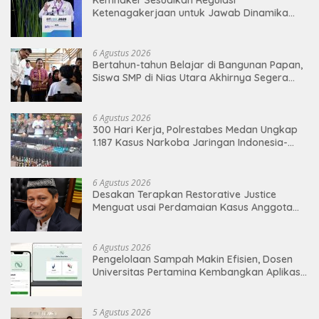
Kemnaker Sesuaikan Regulasi
Ketenagakerjaan untuk Jawab Dinamika
Dunia Kerja
6 Agustus 2026
Bertahun-tahun Belajar di Bangunan Papan,
Siswa SMP di Nias Utara Akhirnya Segera
Nikmati Sekolah Permanen
6 Agustus 2026
300 Hari Kerja, Polrestabes Medan Ungkap
1.187 Kasus Narkoba Jaringan Indonesia-
Malaysia
6 Agustus 2026
Desakan Terapkan Restorative Justice
Menguat usai Perdamaian Kasus Anggota
DPRD Medan
6 Agustus 2026
Pengelolaan Sampah Makin Efisien, Dosen
Universitas Pertamina Kembangkan Aplikasi
Netrash
5 Agustus 2026