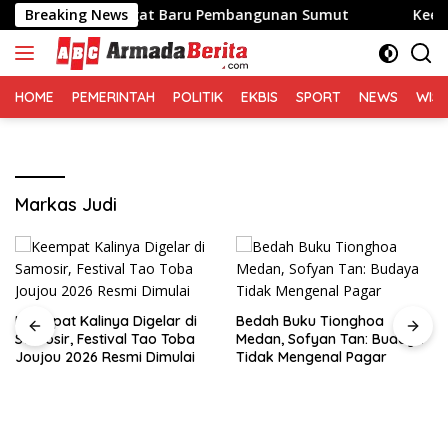
Langsung
Bawa Semangat Baru Pembangunan Sumut
Breaking News
Keempat Kali
ke
konten
HOME
PEMERINTAH
POLITIK
EKBIS
SPORT
NEWS
WIS
Markas Judi
Keempat Kalinya Digelar di
Bedah Buku Tionghoa
Samosir, Festival Tao Toba
Medan, Sofyan Tan: Budaya
Joujou 2026 Resmi Dimulai
Tidak Mengenal Pagar