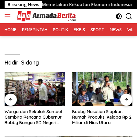
Langsung
nting untuk Memetakan Kekuatan Ekonomi Indonesia
Breaking News
Wa
ke
konten
HOME
PEMERINTAH
POLITIK
EKBIS
SPORT
NEWS
WIS
Hadiri Sidang
Warga dan Sekolah Sambut
Bobby Nasution Siapkan
Gembira Rencana Gubernur
Rumah Produksi Kelapa Rp 2
Bobby Bangun SD Negeri
Miliar di Nias Utara
Lasara di Nias Utara