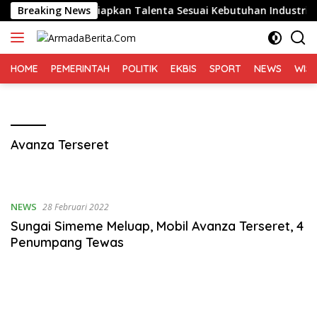
Langsung
emda Diminta Siapkan Talenta Sesuai Kebutuhan Industri
Breaking News
ke
konten
HOME
PEMERINTAH
POLITIK
EKBIS
SPORT
NEWS
WIS
Avanza Terseret
NEWS
28 Februari 2022
Sungai Simeme Meluap, Mobil Avanza Terseret, 4
Penumpang Tewas