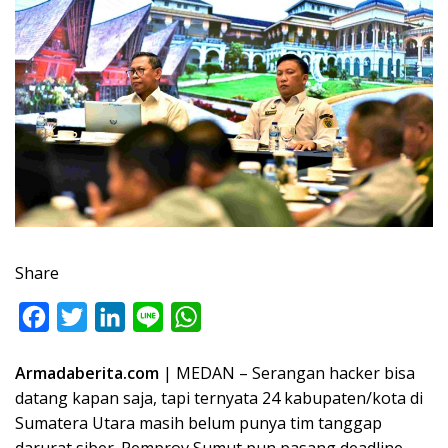
Share
F
T
L
L
W
a
w
i
i
h
Armadaberita.com
| MEDAN – Serangan hacker bisa
c
i
n
n
a
datang kapan saja, tapi ternyata 24 kabupaten/kota di
e
t
k
e
t
Sumatera Utara masih belum punya tim tanggap
b
t
e
s
darurat siber. Pemprov Sumut pun pasang deadline