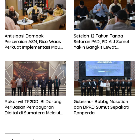
Antisipasi Dampak
Setelah 12 Tahun Tanpa
Perceraian ASN, Rico Waas
Setoran PAD, PD AIJ Sumut
Perkuat Implementasi MoU
Yakin Bangkit Lewat
dengan Pengadilan Agama
Optimalisasi Aset dan Bisnis
Medan
Rakorwil TP2DD, BI Dorong
Gubernur Bobby Nasution
Perluasan Pembayaran
dan DPRD Sumut Sepakati
Digital di Sumatera Melalui
Ranperda
Program QRESTO
Pertanggungjawaban APBD
2025