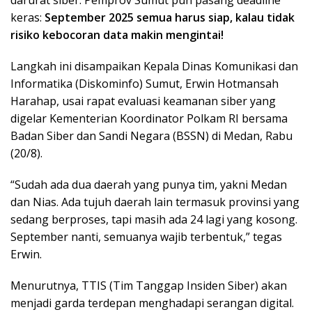
o
e
d
A
keras:
September 2025 semua harus siap, kalau tidak
o
r
I
p
risiko kebocoran data makin mengintai!
k
n
p
Langkah ini disampaikan Kepala Dinas Komunikasi dan
Informatika (Diskominfo) Sumut, Erwin Hotmansah
Harahap, usai rapat evaluasi keamanan siber yang
digelar Kementerian Koordinator Polkam RI bersama
Badan Siber dan Sandi Negara (BSSN) di Medan, Rabu
(20/8).
“Sudah ada dua daerah yang punya tim, yakni Medan
dan Nias. Ada tujuh daerah lain termasuk provinsi yang
sedang berproses, tapi masih ada 24 lagi yang kosong.
September nanti, semuanya wajib terbentuk,” tegas
Erwin.
Menurutnya, TTIS (Tim Tanggap Insiden Siber) akan
menjadi garda terdepan menghadapi serangan digital.