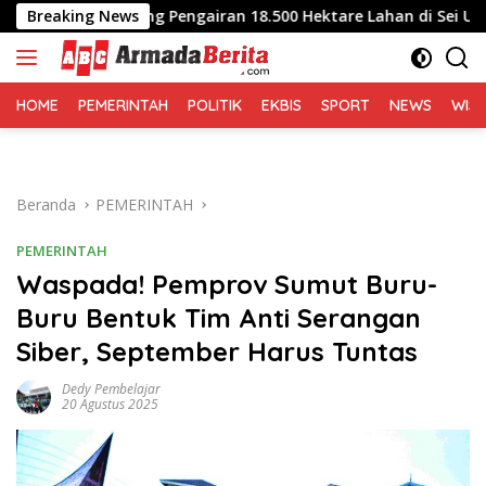
Langsung
h, Dukung Pengairan 18.500 Hektare Lahan di Sei Ular
Breaking News
Ku
ke
konten
HOME
PEMERINTAH
POLITIK
EKBIS
SPORT
NEWS
WIS
Beranda
PEMERINTAH
PEMERINTAH
Waspada! Pemprov Sumut Buru-
Buru Bentuk Tim Anti Serangan
Siber, September Harus Tuntas
Dedy Pembelajar
20 Agustus 2025