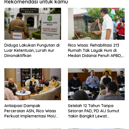
Rekomendasi untuk kamu
Diduga Lakukan Pungutan di
Rico Waas: Rehabilitasi 213
Luar Ketentuan, Lurah Aur
Rumah Tak Layak Huni di
Dinonaktifkan
Medan Didanai Penuh APBD,
Rp120 Juta per Unit
Antisipasi Dampak
Setelah 12 Tahun Tanpa
Perceraian ASN, Rico Waas
Setoran PAD, PD AIJ Sumut
Perkuat Implementasi MoU
Yakin Bangkit Lewat
dengan Pengadilan Agama
Optimalisasi Aset dan Bisnis
Medan