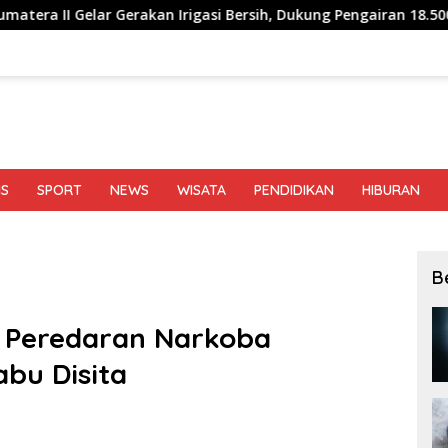
akan Irigasi Bersih, Dukung Pengairan 18.500 Hektare Lahan di S
IS
SPORT
NEWS
WISATA
PENDIDIKAN
HIBURAN
B
p Peredaran Narkoba
abu Disita