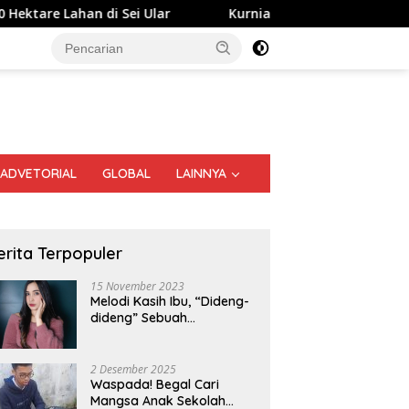
ei Ular
Kurnia Nugraha Raih Penghargaan Indonesia Pub
ADVETORIAL
GLOBAL
LAINNYA
erita Terpopuler
15 November 2023
Melodi Kasih Ibu, “Dideng-
dideng” Sebuah
Perjalanan Nostalgia
2 Desember 2025
Waspada! Begal Cari
Mangsa Anak Sekolah