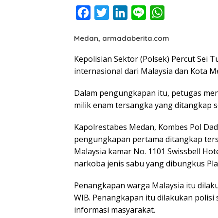
F
T
L
L
W
a
w
i
i
h
Medan, armadaberita.com
c
i
n
n
a
e
t
k
e
t
Kepolisian Sektor (Polsek) Percut Se
internasional dari Malaysia dan Kota M
b
t
e
s
o
e
d
A
Dalam pengungkapan itu, petugas meny
o
r
I
p
milik enam tersangka yang ditangkap s
k
n
p
Kapolrestabes Medan, Kombes Pol Dad
pengungkapan pertama ditangkap ter
Malaysia kamar No. 1101 Swissbell Hot
narkoba jenis sabu yang dibungkus Pla
Penangkapan warga Malaysia itu dilaku
WIB. Penangkapan itu dilakukan polis
informasi masyarakat.