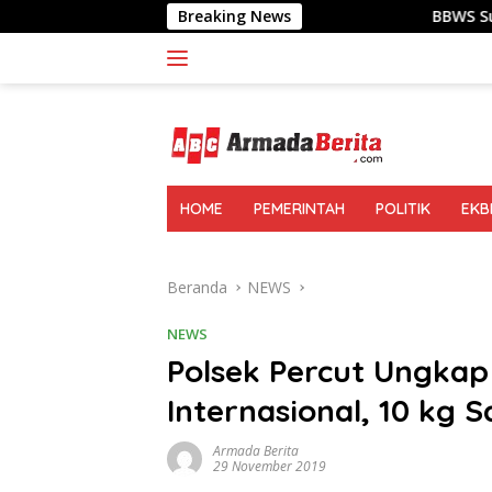
Langsung
Breaking News
BBWS Sumatera II Gelar Ger
ke
konten
HOME
PEMERINTAH
POLITIK
EKB
Beranda
NEWS
NEWS
Polsek Percut Ungka
Internasional, 10 kg S
Armada Berita
29 November 2019