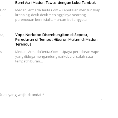
Bumi Asri Medan Tewas dengan Luka Tembak
 dr.
Medan, ArmadaBerita.Com – Kepolisian mengungkap
…
kronologi detik-detik meninggalnya seorang
perempuan berinisial L, mantan istri anggota…
u,
Vape Narkoba Disembunyikan di Sepatu,
r
Peredaran di Tempat Hiburan Malam di Medan
Terendus
us
Medan, ArmadaBerita.Com – Upaya peredaran vape
yang diduga mengandung narkoba di salah satu
tempat hiburan…
Ruas yang wajib ditandai
*