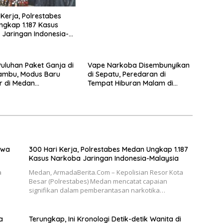
 Kerja, Polrestabes
gkap 1.187 Kasus
Jaringan Indonesia-
uluhan Paket Ganja di
Vape Narkoba Disembunyikan
ambu, Modus Baru
di Sepatu, Peredaran di
r di Medan
Tempat Hiburan Malam di
kar
Medan Terendus
awa
300 Hari Kerja, Polrestabes Medan Ungkap 1.187
Kasus Narkoba Jaringan Indonesia-Malaysia
a
Medan, ArmadaBerita.Com – Kepolisian Resor Kota
Besar (Polrestabes) Medan mencatat capaian
signifikan dalam pemberantasan narkotika…
a
Terungkap, Ini Kronologi Detik-detik Wanita di