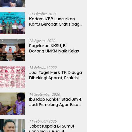
Bermotor, Modus Minyak
Kendaraan Habis dan
Minta Didorong
21 Oktober 2025
Kodam I/BB Luncurkan
Kartu Berobat Gratis bagi
Anak Panti dan Disabilitas
28 Agustus 2020
Pagelaran KKSU, BI
Dorong UMKM Naik Kelas
18 Februari 2022
Judi Togel Merk TK Diduga
Dibekingi Aparat, Praktisi
Hukum Desak Pecat
Oknum Pembeking
14 September 2020
Ibu Idap Kanker Stadium 4,
Jadi Pemulung Agar Bisa
Makan dan Biayai Sekolah
Anak
11 Februari 2025
Jabat Kepala BI Sumut
yang Baru, Rudi B.