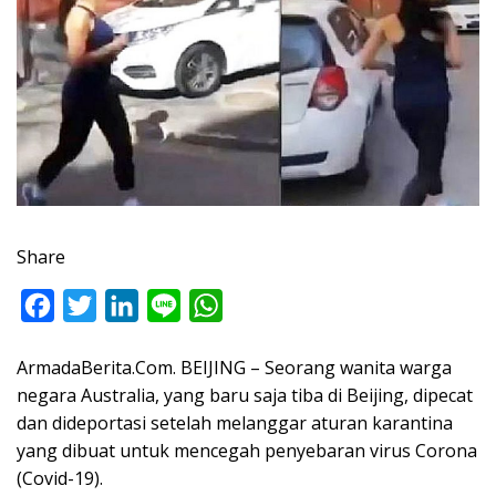
Share
F
T
L
L
W
a
w
i
i
h
ArmadaBerita.Com. BEIJING – Seorang wanita warga
c
i
n
n
a
negara Australia, yang baru saja tiba di Beijing, dipecat
e
t
k
e
t
dan dideportasi setelah melanggar aturan karantina
b
t
e
s
yang dibuat untuk mencegah penyebaran virus Corona
o
e
d
A
(Covid-19).