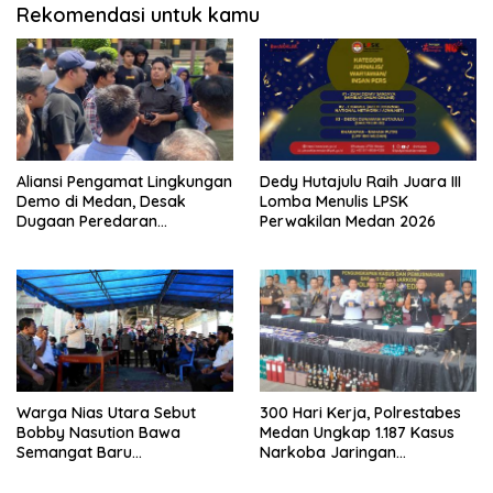
Rekomendasi untuk kamu
Aliansi Pengamat Lingkungan
Dedy Hutajulu Raih Juara III
Demo di Medan, Desak
Lomba Menulis LPSK
Dugaan Peredaran
Perwakilan Medan 2026
Narkotika Diusut
Warga Nias Utara Sebut
300 Hari Kerja, Polrestabes
Bobby Nasution Bawa
Medan Ungkap 1.187 Kasus
Semangat Baru
Narkoba Jaringan
Pembangunan Sumut
Indonesia-Malaysia