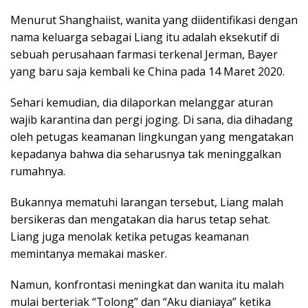
o
r
I
p
Menurut Shanghaiist, wanita yang diidentifikasi dengan
k
n
p
nama keluarga sebagai Liang itu adalah eksekutif di
sebuah perusahaan farmasi terkenal Jerman, Bayer
yang baru saja kembali ke China pada 14 Maret 2020.
Sehari kemudian, dia dilaporkan melanggar aturan
wajib karantina dan pergi joging. Di sana, dia dihadang
oleh petugas keamanan lingkungan yang mengatakan
kepadanya bahwa dia seharusnya tak meninggalkan
rumahnya.
Bukannya mematuhi larangan tersebut, Liang malah
bersikeras dan mengatakan dia harus tetap sehat.
Liang juga menolak ketika petugas keamanan
memintanya memakai masker.
Namun, konfrontasi meningkat dan wanita itu malah
mulai berteriak “Tolong” dan “Aku dianiaya” ketika