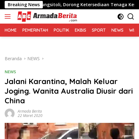
Langsung
s Gunungsitoli, Dorong Ketersediaan Tenaga Kesehatan di Kep
Breaking News
ke
konten
HOME
PEMERINTAH
POLITIK
EKBIS
SPORT
NEWS
WIS
Beranda
NEWS
NEWS
Jalani Karantina, Malah Keluar
Joging. Wanita Australia Diusir dari
China
Armada Berita
22 Maret 2020