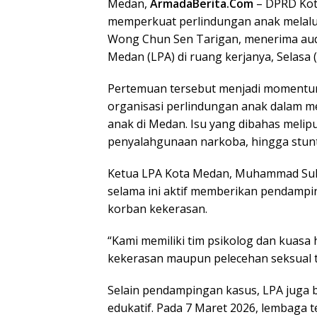
Medan,
ArmadaBerita.Com
– DPRD Kot
c
i
n
n
a
memperkuat perlindungan anak melalui
e
t
k
e
t
Wong Chun Sen Tarigan, menerima aud
b
t
e
s
Medan (LPA) di ruang kerjanya, Selasa (
o
e
d
A
Pertemuan tersebut menjadi momentum 
o
r
I
p
organisasi perlindungan anak dalam m
k
n
p
anak di Medan. Isu yang dibahas meliput
penyalahgunaan narkoba, hingga stunt
Ketua LPA Kota Medan, Muhammad Suh
selama ini aktif memberikan pendamp
korban kekerasan.
“Kami memiliki tim psikolog dan kuas
kekerasan maupun pelecehan seksual t
Selain pendampingan kasus, LPA juga 
edukatif. Pada 7 Maret 2026, lembaga t