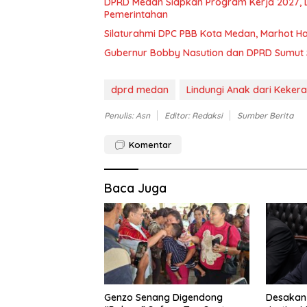
DPRD Medan Siapkan Program Kerja 2027, Dig
Pemerintahan
Silaturahmi DPC PBB Kota Medan, Marhot Hara
Gubernur Bobby Nasution dan DPRD Sumut
dprd medan
Lindungi Anak dari Keker
Penulis: Asn
Editor: Redaksi
Sumber Berita
Komentar
Baca Juga
Genzo Senang Digendong
Desakan 