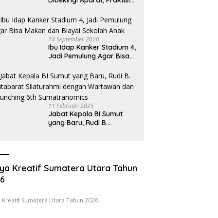
Dibekingi Aparat, Praktisi
Hukum Desak Pecat
Oknum Pembeking
14 September 2020
Ibu Idap Kanker Stadium 4,
Jadi Pemulung Agar Bisa
Makan dan Biayai Sekolah
Anak
11 Februari 2025
Jabat Kepala BI Sumut
yang Baru, Rudi B.
Hutabarat Silaturahmi
dengan Wartawan dan
Launching 6th
Sumatranomics
ya Kreatif Sumatera Utara Tahun
26
 Kreatif Sumatera Utara Tahun 2026.