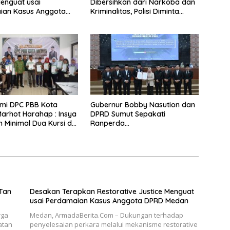
Menguat usai
Dibersihkan dari Narkoba dan
ian Kasus Anggota
Kriminalitas, Polisi Diminta
dan
Kawal Kebangkitan Kawasan
Pelabuhan
hmi DPC PBB Kota
Gubernur Bobby Nasution dan
arhot Harahap : Insya
DPRD Sumut Sepakati
h Minimal Dua Kursi di
Ranperda
Pertanggungjawaban APBD
2025
Tan
Desakan Terapkan Restorative Justice Menguat
usai Perdamaian Kasus Anggota DPRD Medan
rga
Medan, ArmadaBerita.Com – Dukungan terhadap
atan
penyelesaian perkara melalui mekanisme restorative