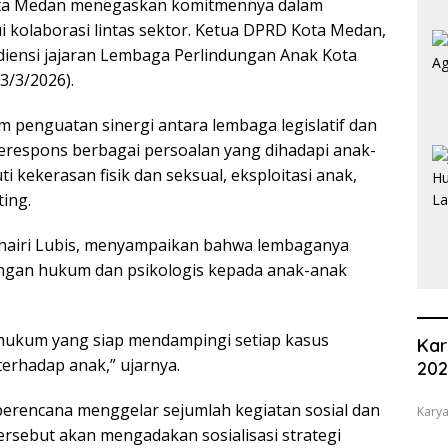
a Medan menegaskan komitmennya dalam
 kolaborasi lintas sektor. Ketua DPRD Kota Medan,
iensi jajaran Lembaga Perlindungan Anak Kota
3/3/2026).
penguatan sinergi antara lembaga legislatif dan
erespons berbagai persoalan yang dihadapi anak-
i kekerasan fisik dan seksual, eksploitasi anak,
ing.
airi Lubis, menyampaikan bahwa lembaganya
ingan hukum dan psikologis kepada anak-anak
a hukum yang siap mendampingi setiap kasus
Kar
erhadap anak,” ujarnya.
20
berencana menggelar sejumlah kegiatan sosial dan
Karya
ersebut akan mengadakan sosialisasi strategi