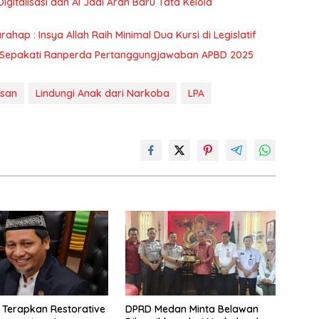
italisasi dan AI Jadi Arah Baru Tata Kelola
hap : Insya Allah Raih Minimal Dua Kursi di Legislatif
 Sepakati Ranperda Pertanggungjawaban APBD 2025
asan
Lindungi Anak dari Narkoba
LPA
Terapkan Restorative
DPRD Medan Minta Belawan