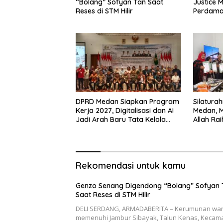
“Bolang” Sofyan Tan Saat
Justice 
Reses di STM Hilir
Perdama
DPRD Me
DPRD Medan Siapkan Program
Silatura
Kerja 2027, Digitalisasi dan AI
Medan, M
Jadi Arah Baru Tata Kelola
Allah Rai
Pemerintahan
Legislatif
Rekomendasi untuk kamu
Genzo Senang Digendong “Bolang” Sofyan 
Saat Reses di STM Hilir
DELI SERDANG, ARMADABERITA – Kerumunan wa
memenuhi Jambur Sibayak, Talun Kenas, Kecam