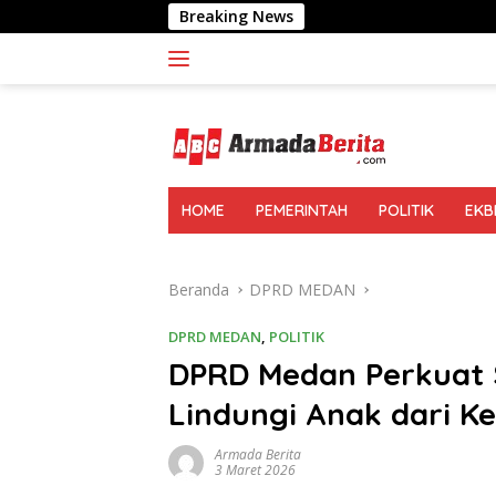
Langsung
Breaking News
Aliansi Pengamat
ke
konten
HOME
PEMERINTAH
POLITIK
EKB
Beranda
DPRD MEDAN
DPRD MEDAN
,
POLITIK
DPRD Medan Perkuat S
Lindungi Anak dari K
Armada Berita
3 Maret 2026