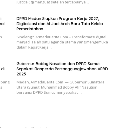
justice (RJ) menguat setelah tercapainya…
i
DPRD Medan Siapkan Program Kerja 2027,
wal
Digitalisasi dan AI Jadi Arah Baru Tata Kelola
Pemerintahan
an
Sibolangit, ArmadaBerita.Com – Transformasi digital
menjadi salah satu agenda utama yang mengemuka
dalam Rapat Kerja…
Gubernur Bobby Nasution dan DPRD Sumut
 di
Sepakati Ranperda Pertanggungjawaban APBD
2025
abang
Medan, ArmadaBerita.Com — Gubernur Sumatera
us
Utara (Sumut) Muhammad Bobby Afif Nasution
bersama DPRD Sumut menyepakati…