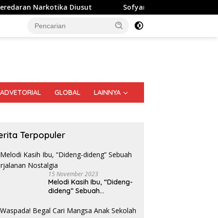
a Diusut
Sofyan Tan: Sensus Ekonomi 2026 Penting u
ADVETORIAL
GLOBAL
LAINNYA
erita Terpopuler
15 November 2023
Melodi Kasih Ibu, “Dideng-
dideng” Sebuah
Perjalanan Nostalgia