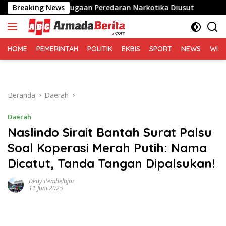
Langsung
n, Desak Dugaan Peredaran Narkotika Diusut
Breaking News
Sofyan T
ke
konten
HOME
PEMERINTAH
POLITIK
EKBIS
SPORT
NEWS
WIS
Beranda
Daerah
Daerah
Naslindo Sirait Bantah Surat Palsu
Soal Koperasi Merah Putih: Nama
Dicatut, Tanda Tangan Dipalsukan!
Dedy Pembelajar
11 Juni 2025