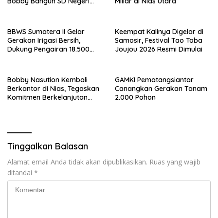
Bobby Bangun SD Negeri
Miliar di Nias Utara
Lasara di Nias Utara
BBWS Sumatera II Gelar
Keempat Kalinya Digelar di
Gerakan Irigasi Bersih,
Samosir, Festival Tao Toba
Dukung Pengairan 18.500
Joujou 2026 Resmi Dimulai
Hektare Lahan di Sei Ular
Bobby Nasution Kembali
GAMKI Pematangsiantar
Berkantor di Nias, Tegaskan
Canangkan Gerakan Tanam
Komitmen Berkelanjutan
2.000 Pohon
Bangun Kepulauan Nias
Tinggalkan Balasan
Alamat email Anda tidak akan dipublikasikan.
Ruas yang wajib
ditandai
*