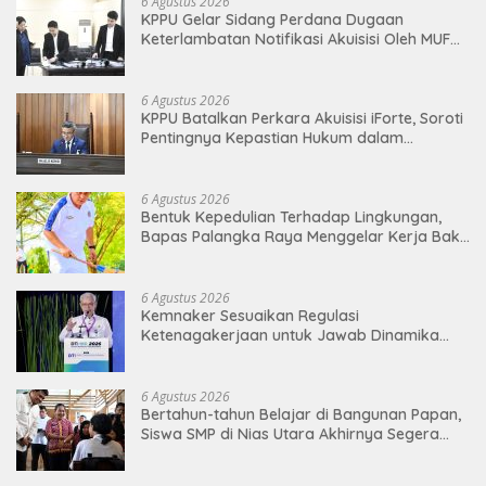
6 Agustus 2026
KPPU Gelar Sidang Perdana Dugaan
Keterlambatan Notifikasi Akuisisi Oleh MUFG
BANK LTD
6 Agustus 2026
KPPU Batalkan Perkara Akuisisi iForte, Soroti
Pentingnya Kepastian Hukum dalam
Pengawasan Merger
6 Agustus 2026
Bentuk Kepedulian Terhadap Lingkungan,
Bapas Palangka Raya Menggelar Kerja Bakti
di Area Publik Jelang HUT RI ke-81
6 Agustus 2026
Kemnaker Sesuaikan Regulasi
Ketenagakerjaan untuk Jawab Dinamika
Dunia Kerja
6 Agustus 2026
Bertahun-tahun Belajar di Bangunan Papan,
Siswa SMP di Nias Utara Akhirnya Segera
Nikmati Sekolah Permanen