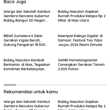
Baca Juga
Warga dan Sekolah Sambut
Bobby Nasution Siapkan
Gembira Rencana Gubernur
Rumah Produksi Kelapa Rp 2
Bobby Bangun SD Negeri
Miliar di Nias Utara
Lasara di Nias Utara
BBWS Sumatera II Gelar
Keempat Kalinya Digelar di
Gerakan Irigasi Bersih,
Samosir, Festival Tao Toba
Dukung Pengairan 18.500
Joujou 2026 Resmi Dimulai
Hektare Lahan di Sei Ular
Bobby Nasution Kembali
GAMKI Pematangsiantar
Berkantor di Nias, Tegaskan
Canangkan Gerakan Tanam
Komitmen Berkelanjutan
2.000 Pohon
Bangun Kepulauan Nias
Rekomendasi untuk kamu
Warga dan Sekolah Sambut
Bobby Nasution Siapkan
Gembira Rencana Gubernur
Rumah Produksi Kelapa Rp 2