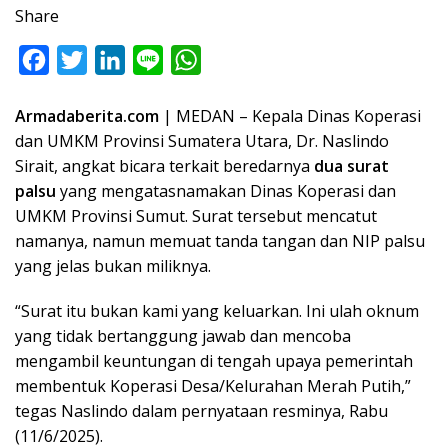
Share
F
T
L
L
W
a
w
i
i
h
Armadaberita.com
| MEDAN – Kepala Dinas Koperasi
c
i
n
n
a
dan UMKM Provinsi Sumatera Utara, Dr. Naslindo
e
t
k
e
t
Sirait, angkat bicara terkait beredarnya
dua surat
b
t
e
s
palsu
yang mengatasnamakan Dinas Koperasi dan
o
e
d
A
UMKM Provinsi Sumut. Surat tersebut mencatut
o
r
I
p
namanya, namun memuat tanda tangan dan NIP palsu
yang jelas bukan miliknya.
k
n
p
“Surat itu bukan kami yang keluarkan. Ini ulah oknum
yang tidak bertanggung jawab dan mencoba
mengambil keuntungan di tengah upaya pemerintah
membentuk Koperasi Desa/Kelurahan Merah Putih,”
tegas Naslindo dalam pernyataan resminya, Rabu
(11/6/2025).