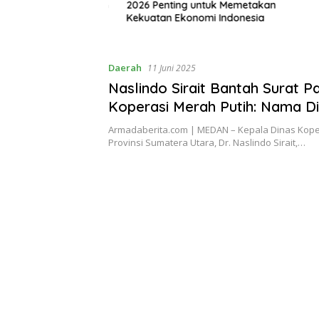
dan, Desak Dugaan
2026 Penting untuk Memetakan
Lasara d
arkotika Diusut
Kekuatan Ekonomi Indonesia
Daerah
11 Juni 2025
Naslindo Sirait Bantah Surat P
Koperasi Merah Putih: Nama Di
Tanda Tangan Dipalsukan!
Armadaberita.com | MEDAN – Kepala Dinas Kop
Provinsi Sumatera Utara, Dr. Naslindo Sirait,…