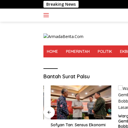
Langsung
Breaking News
Aliansi Pe
ke
konten
HOME
PEMERINTAH
POLITIK
EKB
Bantah Surat Palsu
Warga d
Gembira
gamat Lingkungan
Sofyan Tan: Sensus Ekonomi
Bobby B