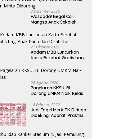
“Bolang” Sofyan Tan Saat
or
Reses di STM Hilir
2 Desember 2025
Waspada! Begal Cari
Mangsa Anak Sekolah
Bermotor, Modus Minyak
Kendaraan Habis dan
Minta Didorong
21 Oktober 2025
Kodam I/BB Luncurkan
Kartu Berobat Gratis bagi
Anak Panti dan Disabilitas
28 Agustus 2020
Pagelaran KKSU, BI
Dorong UMKM Naik Kelas
18 Februari 2022
Judi Togel Merk TK Diduga
Dibekingi Aparat, Praktisi
Hukum Desak Pecat
Oknum Pembeking