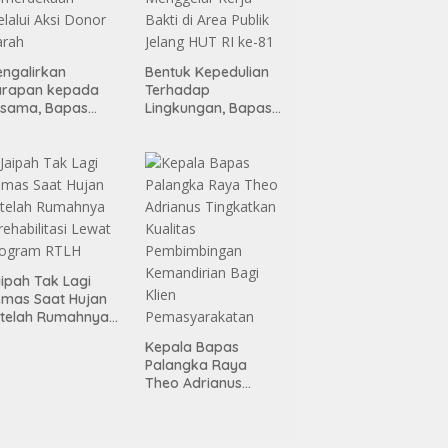
ngalirkan
Bentuk Kepedulian
arapan kepada
Terhadap
esama, Bapas
Lingkungan, Bapas
alangka Raya
Palangka Raya
engisi Momen
Menggelar Kerja
emerdekaan
Bakti di Area Publik
lalui Aksi Donor
Jelang HUT RI ke-81
arah
ipah Tak Lagi
mas Saat Hujan
telah Rumahnya
rehabilitasi Lewat
Kepala Bapas
rogram RTLH
Palangka Raya
Theo Adrianus
Tingkatkan Kualitas
Pembimbingan
Kemandirian Bagi