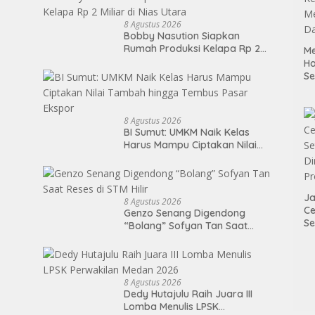
8 Agustus 2026
Bobby Nasution Siapkan
Rumah Produksi Kelapa Rp 2
Me
Miliar di Nias Utara
H
S
P
M
K
8 Agustus 2026
Me
BI Sumut: UMKM Naik Kelas
D
Harus Mampu Ciptakan Nilai
Tambah hingga Tembus Pasar
Ekspor
Ja
8 Agustus 2026
Ce
Genzo Senang Digendong
Se
“Bolang” Sofyan Tan Saat
Di
Reses di STM Hilir
P
8 Agustus 2026
Dedy Hutajulu Raih Juara III
Lomba Menulis LPSK