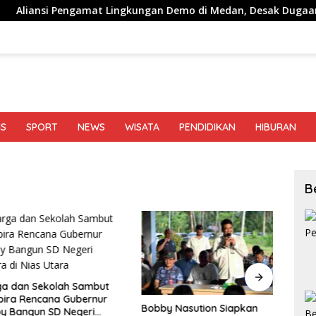
ngamat Lingkungan Demo di Medan, Desak Dugaan Peredaran Na
IS
SPORT
NEWS
WISATA
PENDIDIKAN
HIBURAN
B
an Sekolah Sambut
BI Su
 Rencana Gubernur
Harus
Bobby Nasution Siapkan
angun SD Negeri
Tamb