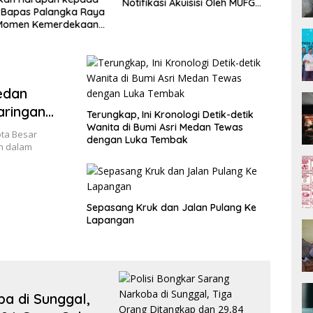
Notifikasi Akuisisi Oleh MUFG
Kepa
 Bapas Palangka Raya
BANK LTD
Peng
 Momen Kemerdekaan
Aksi Donor Darah
edan
aringan
Terungkap, Ini Kronologi Detik-detik
Wanita di Bumi Asri Medan Tewas
ota Besar
dengan Luka Tembak
an dalam
Sepasang Kruk dan Jalan Pulang Ke
Lapangan
a di Sunggal,