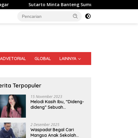
to Minta Banteng Sumut Merah FC Harumkan Nama Sumatera U
ADVETORIAL
GLOBAL
LAINNYA
erita Terpopuler
15 November 2023
Melodi Kasih Ibu, “Dideng-
dideng” Sebuah
Perjalanan Nostalgia
K
2 Desember 2025
K
Batalkan Perkara Akuisisi
Waspada! Begal Cari
D
e, Soroti Pentingnya
Mangsa Anak Sekolah
Bentuk Kepedulian Terhadap