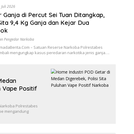
 Juli 2026
 Ganja di Percut Sei Tuan Ditangkap,
 Sita 9,4 Kg Ganja dan Kejar Dua
sok
n Pengedar Narkoba
madaBerita.Com – Satuan Reserse Narkoba Polrestabes
bali mengungkap kasus peredaran narkotika jenis ganja….
 Medan
n Vape Positif
Narkoba Polrestabes
ape mengandung