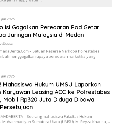
ika jenis happy water…
 Juli 2026
Polisi Gagalkan Peredaran Pod Getar
a Jaringan Malaysia di Medan
p Modus
madaBerita.Com – Satuan Reserse Narkoba Polrestabes
bali menggagalkan upaya peredaran narkotika yang
 Juli 2026
! Mahasiswa Hukum UMSU Laporkan
 Karyawan Leasing ACC ke Polrestabes
 Mobil Rp320 Juta Diduga Dibawa
Persetujuan
MADABERITA – Seorang mahasiswa Fakultas Hukum
as Muhammadiyah Sumatera Utara (UMSU), M. Reyza Khansa,…