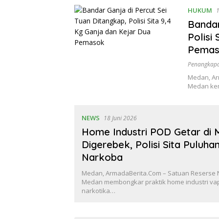
HUKUM
1
Bandar
Polisi
Pema
Penangkapa
Medan, Ar
Medan kem
NEWS
18 Juni 2026
Home Industri POD Getar di
Digerebek, Polisi Sita Puluha
Narkoba
Medan, ArmadaBerita.Com – Satuan Reserse 
Medan membongkar praktik home industri v
narkotika…