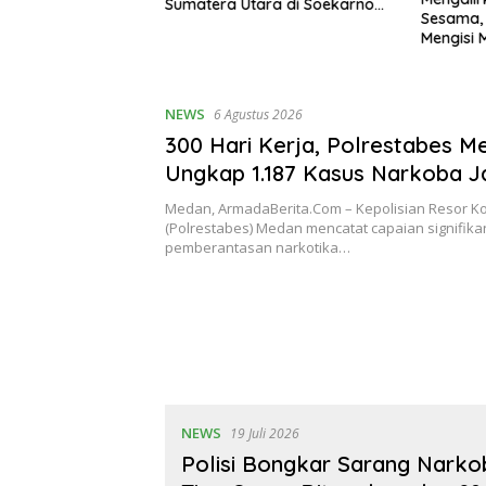
Sumatera Utara di Soekarno
Sesama,
Cup 2026
Mengisi
Melalui 
NEWS
6 Agustus 2026
300 Hari Kerja, Polrestabes M
Ungkap 1.187 Kasus Narkoba J
Indonesia-Malaysia
Medan, ArmadaBerita.Com – Kepolisian Resor K
(Polrestabes) Medan mencatat capaian signifik
pemberantasan narkotika…
NEWS
19 Juli 2026
Polisi Bongkar Sarang Narkob