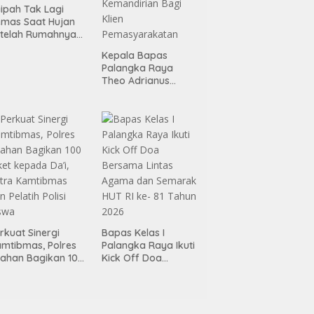
ipah Tak Lagi
mas Saat Hujan
telah Rumahnya
rehabilitasi Lewat
Kepala Bapas
rogram RTLH
Palangka Raya
Theo Adrianus
Tingkatkan Kualitas
Pembimbingan
Kemandirian Bagi
Klien
Pemasyarakatan
rkuat Sinergi
Bapas Kelas I
mtibmas, Polres
Palangka Raya Ikuti
ahan Bagikan 100
Kick Off Doa
ket kepada Da’i,
Bersama Lintas
tra Kamtibmas
Agama dan
n Pelatih Polisi
Semarak HUT RI ke-
swa
81 Tahun 2026