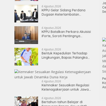
Melalui Aksi Donor Darah
Ja
6 Agustus 2026
Ce
KPPU Gelar Sidang Perdana
Se
Dugaan Keterlambatan
Di
Notifikasi Akuisisi Oleh MUFG
P
BANK LTD
6 Agustus 2026
KPPU Batalkan Perkara Akuisisi
iForte, Soroti Pentingnya
Kepastian Hukum dalam
Pengawasan Merger
6 Agustus 2026
Bentuk Kepedulian Terhadap
Lingkungan, Bapas Palangka
Raya Menggelar Kerja Bakti di
Area Publik Jelang HUT RI ke-81
Pe
6 Agustus 2026
Ka
Kemnaker Sesuaikan Regulasi
As
Ketenagakerjaan untuk Jawab
Ja
Dinamika Dunia Kerja
Mi
6 Agustus 2026
da
Bertahun-tahun Belajar di
Si