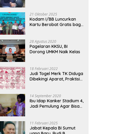
stian Hukum dalam
Bermotor, Modus Minyak
Lingkungan, Bapas Palangka
awasan Merger
Kendaraan Habis dan
Raya Menggelar Kerja Bakti di
Minta Didorong
21 Oktober 2025
Area Publik Jelang HUT RI ke-81
Kodam I/BB Luncurkan
Kartu Berobat Gratis bagi
Anak Panti dan Disabilitas
28 Agustus 2020
Pagelaran KKSU, BI
Dorong UMKM Naik Kelas
18 Februari 2022
Judi Togel Merk TK Diduga
Dibekingi Aparat, Praktisi
Hukum Desak Pecat
Oknum Pembeking
14 September 2020
Ibu Idap Kanker Stadium 4,
Jadi Pemulung Agar Bisa
Makan dan Biayai Sekolah
Anak
11 Februari 2025
Jabat Kepala BI Sumut
yang Baru, Rudi B.