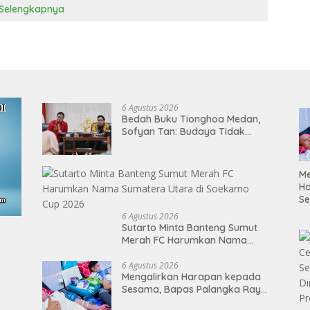
Selengkapnya
6 Agustus 2026
Bedah Buku Tionghoa Medan,
Sofyan Tan: Budaya Tidak
Mengenal Pagar
Me
H
S
P
6 Agustus 2026
M
Sutarto Minta Banteng Sumut
K
Merah FC Harumkan Nama
Me
Sumatera Utara di Soekarno
D
Cup 2026
6 Agustus 2026
Mengalirkan Harapan kepada
Sesama, Bapas Palangka Raya
Mengisi Momen Kemerdekaan