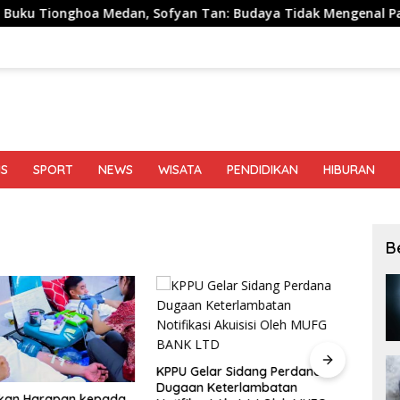
dan, Sofyan Tan: Budaya Tidak Mengenal Pagar
Sutar
IS
SPORT
NEWS
WISATA
PENDIDIKAN
HIBURAN
B
KPPU Gelar Sidang Perdana
KPPU 
Dugaan Keterlambatan
iFort
rkan Harapan kepada