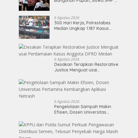
Bangunan Papan, Siswa SMP di
Nias Utara Akhirnya Segera
Nikmati Sekolah Permanen
6 Agustus 2026
300 Hari Kerja, Polrestabes
Medan Ungkap 1.187 Kasus
Narkoba Jaringan Indonesia-
Malaysia
6 Agustus 2026
Desakan Terapkan Restorative
Justice Menguat usai
Perdamaian Kasus Anggota
DPRD Medan
6 Agustus 2026
Pengelolaan Sampah Makin
Efisien, Dosen Universitas
Pertamina Kembangkan
Aplikasi Netrash