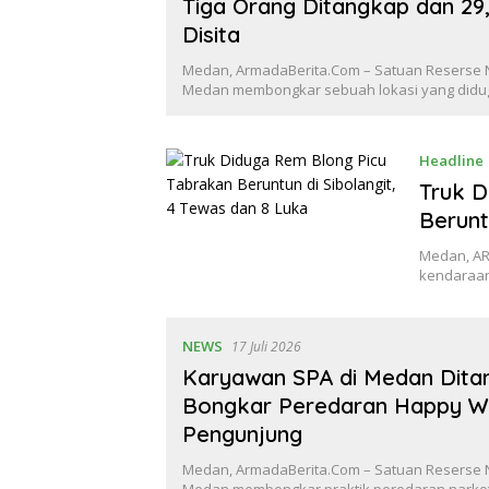
Tiga Orang Ditangkap dan 29
Disita
Medan, ArmadaBerita.Com – Satuan Reserse 
Medan membongkar sebuah lokasi yang didu
Headline
Truk D
Berunt
Medan, AR
kendaraan 
NEWS
17 Juli 2026
Karyawan SPA di Medan Ditan
Bongkar Peredaran Happy W
Pengunjung
Medan, ArmadaBerita.Com – Satuan Reserse 