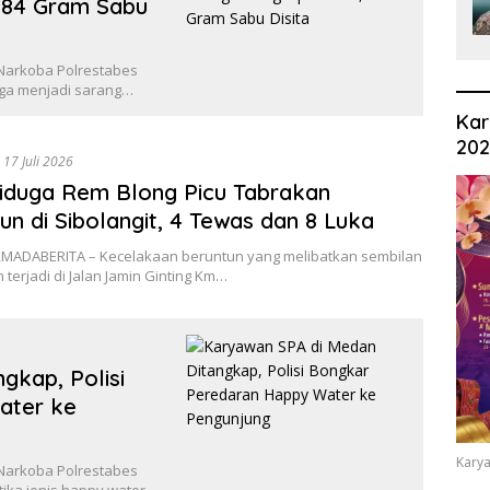
,84 Gram Sabu
Narkoba Polrestabes
ga menjadi sarang…
Kar
20
17 Juli 2026
iduga Rem Blong Picu Tabrakan
un di Sibolangit, 4 Tewas dan 8 Luka
MADABERITA – Kecelakaan beruntun yang melibatkan sembilan
terjadi di Jalan Jamin Ginting Km…
gkap, Polisi
ater ke
Karya
Narkoba Polrestabes