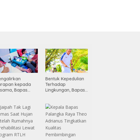
ngalirkan
Bentuk Kepedulian
arapan kepada
Terhadap
esama, Bapas
Lingkungan, Bapas
alangka Raya
Palangka Raya
engisi Momen
Menggelar Kerja
emerdekaan
Bakti di Area Publik
lalui Aksi Donor
Jelang HUT RI ke-81
arah