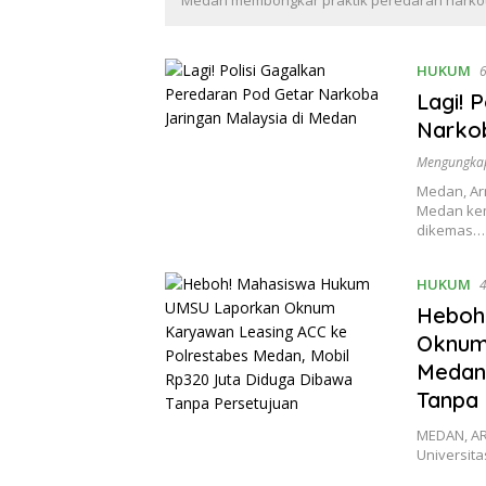
Medan membongkar praktik peredaran narkot
HUKUM
6
Lagi! 
Narkob
Mengungka
Medan, Ar
Medan kem
dikemas…
HUKUM
4
Heboh
Oknum
Medan,
Tanpa 
MEDAN, AR
Universit