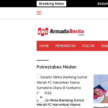
Langsung
Breaking News
Bedah Buku Tionghoa Me
ke
konten
HOME
PEMERINTAH
POLITIK
EKB
Polrestabes Medan
 Tionghoa Medan,
 Budaya Tidak
Sutarto Minta Banteng Sumut
agar
Merah FC Harumkan Nama
Mengali