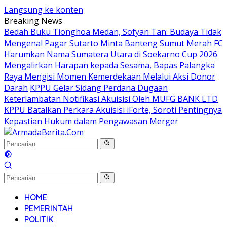
Langsung ke konten
Breaking News
Bedah Buku Tionghoa Medan, Sofyan Tan: Budaya Tidak
Mengenal Pagar
Sutarto Minta Banteng Sumut Merah FC
Harumkan Nama Sumatera Utara di Soekarno Cup 2026
Mengalirkan Harapan kepada Sesama, Bapas Palangka
Raya Mengisi Momen Kemerdekaan Melalui Aksi Donor
Darah
KPPU Gelar Sidang Perdana Dugaan
Keterlambatan Notifikasi Akuisisi Oleh MUFG BANK LTD
KPPU Batalkan Perkara Akuisisi iForte, Soroti Pentingnya
Kepastian Hukum dalam Pengawasan Merger
HOME
PEMERINTAH
POLITIK