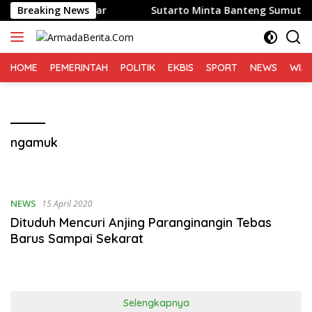
Langsung
 Mengenal Pagar
Breaking News
Sutarto Minta Banteng Sumut Merah 
ke
konten
HOME
PEMERINTAH
POLITIK
EKBIS
SPORT
NEWS
WIS
ngamuk
NEWS
15 April 2020
Dituduh Mencuri Anjing Paranginangin Tebas
Barus Sampai Sekarat
Selengkapnya