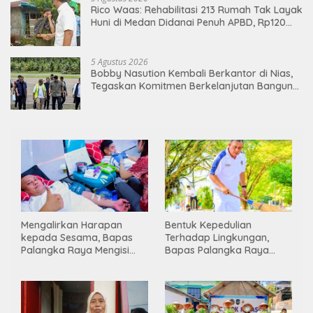
Rico Waas: Rehabilitasi 213 Rumah Tak Layak
Huni di Medan Didanai Penuh APBD, Rp120
Juta per Unit
5 Agustus 2026
Bobby Nasution Kembali Berkantor di Nias,
Tegaskan Komitmen Berkelanjutan Bangun
Kepulauan Nias
Mengalirkan Harapan
Bentuk Kepedulian
kepada Sesama, Bapas
Terhadap Lingkungan,
Palangka Raya Mengisi
Bapas Palangka Raya
Momen Kemerdekaan
Menggelar Kerja Bakti di
Melalui Aksi Donor Darah
Area Publik Jelang HUT RI
ke-81