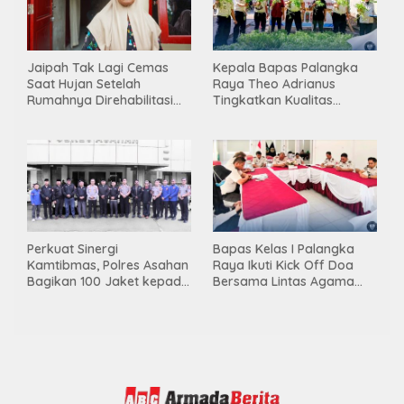
Jaipah Tak Lagi Cemas
Kepala Bapas Palangka
Saat Hujan Setelah
Raya Theo Adrianus
Rumahnya Direhabilitasi
Tingkatkan Kualitas
Lewat Program RTLH
Pembimbingan
Kemandirian Bagi Klien
Pemasyarakatan
Perkuat Sinergi
Bapas Kelas I Palangka
Kamtibmas, Polres Asahan
Raya Ikuti Kick Off Doa
Bagikan 100 Jaket kepada
Bersama Lintas Agama
Da’i, Mitra Kamtibmas dan
dan Semarak HUT RI ke- 81
Pelatih Polisi Siswa
Tahun 2026