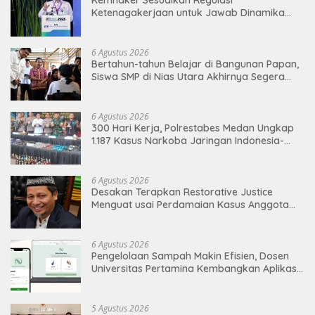
Kemnaker Sesuaikan Regulasi
Ketenagakerjaan untuk Jawab Dinamika
Dunia Kerja
6 Agustus 2026
Bertahun-tahun Belajar di Bangunan Papan,
Siswa SMP di Nias Utara Akhirnya Segera
Nikmati Sekolah Permanen
6 Agustus 2026
300 Hari Kerja, Polrestabes Medan Ungkap
1.187 Kasus Narkoba Jaringan Indonesia-
Malaysia
6 Agustus 2026
Desakan Terapkan Restorative Justice
Menguat usai Perdamaian Kasus Anggota
DPRD Medan
6 Agustus 2026
Pengelolaan Sampah Makin Efisien, Dosen
Universitas Pertamina Kembangkan Aplikasi
Netrash
5 Agustus 2026