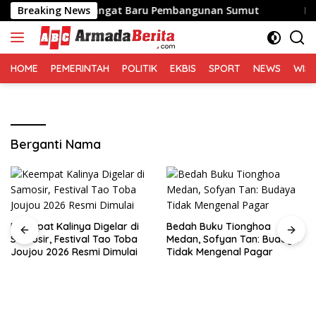
Langsung
 Bawa Semangat Baru Pembangunan Sumut
Breaking News
Keempat Kal
ke
konten
HOME
PEMERINTAH
POLITIK
EKBIS
SPORT
NEWS
WIS
Berganti Nama
Keempat Kalinya Digelar di
Bedah Buku Tionghoa
Samosir, Festival Tao Toba
Medan, Sofyan Tan: Budaya
Joujou 2026 Resmi Dimulai
Tidak Mengenal Pagar