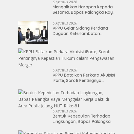
6 Agustus 2026
Mengalirkan Harapan kepada
Sesama, Bapas Palangka Raya
Mengisi Momen Kemerdekaan
Melalui Aksi Donor Darah
6 Agustus 2026
KPPU Gelar Sidang Perdana
Dugaan Keterlambatan
Notifikasi Akuisisi Oleh MUFG
BANK LTD
6 Agustus 2026
KPPU Batalkan Perkara Akuisisi
iForte, Soroti Pentingnya
Kepastian Hukum dalam
Pengawasan Merger
6 Agustus 2026
Bentuk Kepedulian Terhadap
Lingkungan, Bapas Palangka
Raya Menggelar Kerja Bakti di
Area Publik Jelang HUT RI ke-81