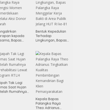
ngalirkan
Bentuk Kepedulian
arapan kepada
Terhadap
esama, Bapas
Lingkungan, Bapas
alangka Raya
Palangka Raya
engisi Momen
Menggelar Kerja
emerdekaan
Bakti di Area Publik
lalui Aksi Donor
Jelang HUT RI ke-81
arah
ipah Tak Lagi
mas Saat Hujan
telah Rumahnya
rehabilitasi Lewat
Kepala Bapas
rogram RTLH
Palangka Raya
Theo Adrianus