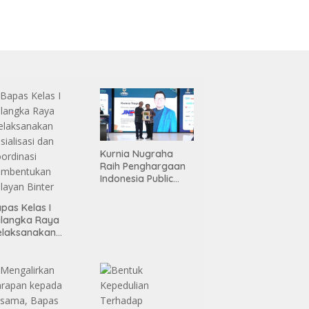
Kurnia Nugraha
Raih Penghargaan
Indonesia Public
Relations Top
Leader 2026
pas Kelas I
alangka Raya
elaksanakan
sialisasi dan
ordinasi
embentukan
layan Binter