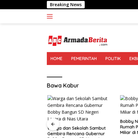
Langsung
Breaking News
Sofyan T
ke
konten
HOME
PEMERINTAH
POLITIK
EKB
Bawa Kabur
Bobby Na
Rumah Pr
Warga dan Sekolah Sambut
Miliar di
Gembira Rencana Gubernur
 Sensus Ekonomi