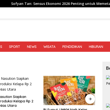
an: Sensus Ekonomi 2026 Penting untuk Memetakan Kekuatan 
IS
SPORT
NEWS
WISATA
PENDIDIKAN
HIBURAN
B
sution Siapkan
oduksi Kelapa Rp 2
 Nias Utara
BI Sumut: UMKM Naik Kelas
Genz