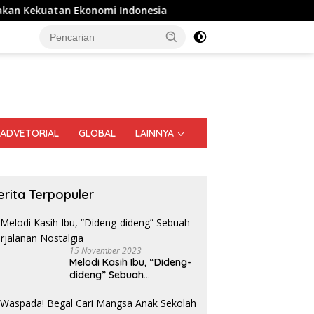
Ekonomi Indonesia
Warga dan Sekolah Sambut Gembira 
ADVETORIAL
GLOBAL
LAINNYA
erita Terpopuler
15 November 2023
Melodi Kasih Ibu, “Dideng-
dideng” Sebuah
Perjalanan Nostalgia
o Senang Digendong
Dedy Hutajulu Raih Juara III
B