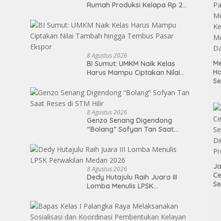
Rumah Produksi Kelapa Rp 2
Miliar di Nias Utara
8 Agustus 2026
Me
BI Sumut: UMKM Naik Kelas
H
Harus Mampu Ciptakan Nilai
S
Tambah hingga Tembus Pasar
P
Ekspor
M
K
8 Agustus 2026
Me
Genzo Senang Digendong
D
“Bolang” Sofyan Tan Saat
Reses di STM Hilir
Ja
8 Agustus 2026
Ce
Dedy Hutajulu Raih Juara III
Se
Lomba Menulis LPSK
Di
Perwakilan Medan 2026
P