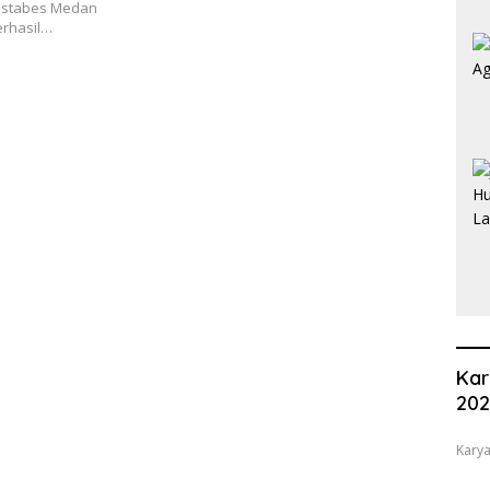
restabes Medan
erhasil…
Kar
20
Karya