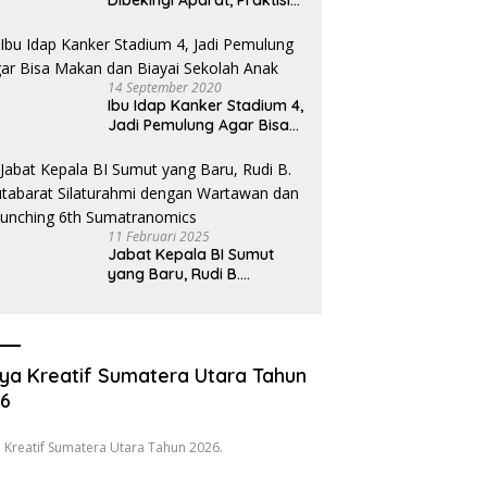
Dibekingi Aparat, Praktisi
Hukum Desak Pecat
Oknum Pembeking
14 September 2020
Ibu Idap Kanker Stadium 4,
Jadi Pemulung Agar Bisa
Makan dan Biayai Sekolah
Anak
11 Februari 2025
Jabat Kepala BI Sumut
yang Baru, Rudi B.
Hutabarat Silaturahmi
dengan Wartawan dan
Launching 6th
Sumatranomics
ya Kreatif Sumatera Utara Tahun
26
 Kreatif Sumatera Utara Tahun 2026.