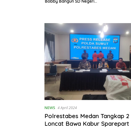
Bobby Bangun SD Negeri
g untuk Memetakan
Lasara di Nias Utara
onomi Indonesia
NEWS
4 April 2024
Polrestabes Medan Tangkap 2 
Loncat Bawa Kabur Sparepart M