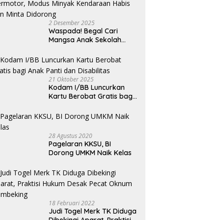
ng” Sofyan Tan Saat
Lomba Menulis LPSK
M
 di STM Hilir
Perwakilan Medan 2026
K
2 Desember 2025
K
Waspada! Begal Cari
Mangsa Anak Sekolah
Bermotor, Modus Minyak
Kendaraan Habis dan
Minta Didorong
21 Oktober 2025
Kodam I/BB Luncurkan
Kartu Berobat Gratis bagi
Anak Panti dan Disabilitas
28 Agustus 2020
Pagelaran KKSU, BI
Dorong UMKM Naik Kelas
18 Februari 2022
Judi Togel Merk TK Diduga