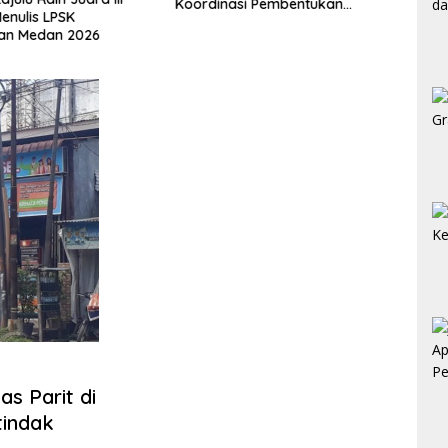
Koordinasi Pembentukan
Penga
nulis LPSK
Kelayan Binter
Lahan
lan Medan 2026
as Parit di
tindak