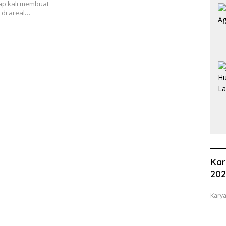
ap kali membuat
di areal…
Kar
20
Karya