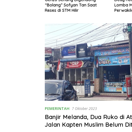
 Ciptakan Nilai
“Bolang” Sofyan Tan Saat
Lomba Me
gga Tembus Pasar
Reses di STM Hilir
Perwaki
PEMERINTAH
7 Oktober 2023
Banjir Melanda, Dua Ruko di At
Jalan Kapten Muslim Belum Di