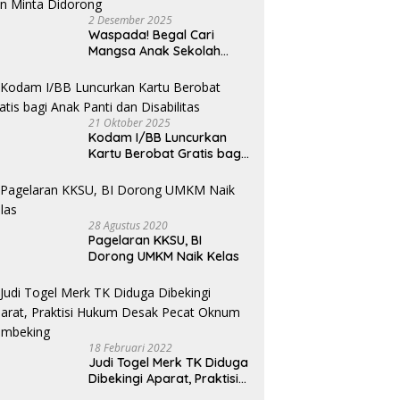
iran 18.500 Hektare
P
 di Sei Ular
2 Desember 2025
Waspada! Begal Cari
Mangsa Anak Sekolah
Bermotor, Modus Minyak
Kendaraan Habis dan
Minta Didorong
21 Oktober 2025
Kodam I/BB Luncurkan
Kartu Berobat Gratis bagi
Anak Panti dan Disabilitas
28 Agustus 2020
Pagelaran KKSU, BI
Dorong UMKM Naik Kelas
18 Februari 2022
Judi Togel Merk TK Diduga
Dibekingi Aparat, Praktisi
Hukum Desak Pecat