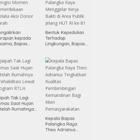
ngalirkan
Bentuk Kepedulian
arapan kepada
Terhadap
esama, Bapas
Lingkungan, Bapas
alangka Raya
Palangka Raya
engisi Momen
Menggelar Kerja
emerdekaan
Bakti di Area Publik
lalui Aksi Donor
Jelang HUT RI ke-81
arah
ipah Tak Lagi
mas Saat Hujan
telah Rumahnya
rehabilitasi Lewat
Kepala Bapas
rogram RTLH
Palangka Raya
Theo Adrianus
Tingkatkan Kualitas