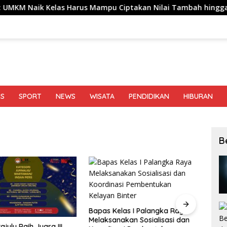
las Harus Mampu Ciptakan Nilai Tambah hingga Tembus Pasar 
IS
SPORT
NEWS
WISATA
PENDIDIKAN
HIBURAN
B
Bapas Kelas I Palangka Raya
BBWS 
Melaksanakan Sosialisasi dan
Gerak
julu Raih Juara III