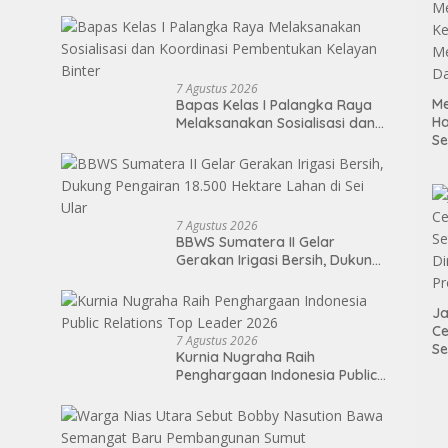
Perwakilan Medan 2026
7 Agustus 2026
Me
Bapas Kelas I Palangka Raya
H
Melaksanakan Sosialisasi dan
S
Koordinasi Pembentukan
P
Kelayan Binter
M
K
Me
7 Agustus 2026
D
BBWS Sumatera II Gelar
Gerakan Irigasi Bersih, Dukung
Pengairan 18.500 Hektare
Lahan di Sei Ular
Ja
Ce
7 Agustus 2026
Se
Kurnia Nugraha Raih
Di
Penghargaan Indonesia Public
P
Relations Top Leader 2026