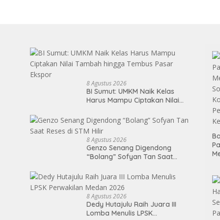
8 Agustus 2026
BI Sumut: UMKM Naik Kelas
Harus Mampu Ciptakan Nilai
Tambah hingga Tembus Pasar
Ekspor
Ba
8 Agustus 2026
P
Genzo Senang Digendong
M
“Bolang” Sofyan Tan Saat
So
Reses di STM Hilir
Ko
P
Ke
8 Agustus 2026
Dedy Hutajulu Raih Juara III
Lomba Menulis LPSK