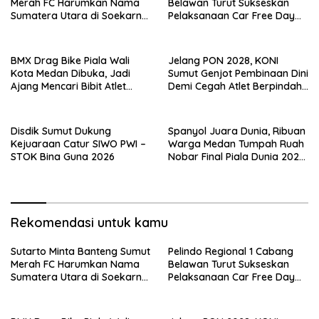
Merah FC Harumkan Nama
Belawan Turut Sukseskan
Sumatera Utara di Soekarno
Pelaksanaan Car Free Day
Cup 2026
Perdana di Belawan
BMX Drag Bike Piala Wali
Jelang PON 2028, KONI
Kota Medan Dibuka, Jadi
Sumut Genjot Pembinaan Dini
Ajang Mencari Bibit Atlet
Demi Cegah Atlet Berpindah
Menuju Level Nasional
Provinsi
Disdik Sumut Dukung
Spanyol Juara Dunia, Ribuan
Kejuaraan Catur SIWO PWI –
Warga Medan Tumpah Ruah
STOK Bina Guna 2026
Nobar Final Piala Dunia 2026
Bersama Rico Waas
Rekomendasi untuk kamu
Sutarto Minta Banteng Sumut
Pelindo Regional 1 Cabang
Merah FC Harumkan Nama
Belawan Turut Sukseskan
Sumatera Utara di Soekarno
Pelaksanaan Car Free Day
Cup 2026
Perdana di Belawan