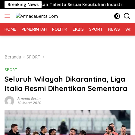
Langsung
inta Siapkan Talenta Sesuai Kebutuhan Industri
Breaking News
Sudah
ke
konten
HOME
PEMERINTAH
POLITIK
EKBIS
SPORT
NEWS
WIS
Beranda
SPORT
SPORT
Seluruh Wilayah Dikarantina, Liga
Italia Resmi Dihentikan Sementara
Armada Berita
10 Maret 2020