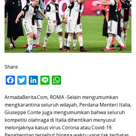
Share
F
T
L
L
W
a
w
i
i
h
ArmadaBerita.Com, ROMA -Selain mengumumkan
c
i
n
n
a
mengkarantina seluruh wilayah, Perdana Menteri Italia,
e
t
k
e
t
Giuseppe Conte juga mengumumkan bahwa seluruh
b
t
e
s
kompetisi olahraga di Italia dihentikan menyusul
o
e
d
A
melonjaknya kasus virus Corona atau Covid-19.
o
r
I
p
Penghentian tersebut hingga waktu yang tak terbatas