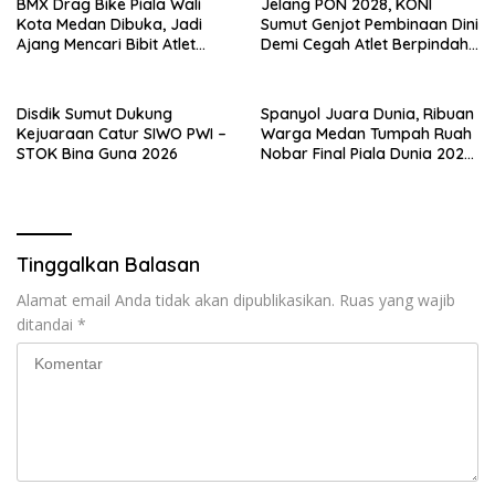
BMX Drag Bike Piala Wali
Jelang PON 2028, KONI
Kota Medan Dibuka, Jadi
Sumut Genjot Pembinaan Dini
Ajang Mencari Bibit Atlet
Demi Cegah Atlet Berpindah
Menuju Level Nasional
Provinsi
Disdik Sumut Dukung
Spanyol Juara Dunia, Ribuan
Kejuaraan Catur SIWO PWI –
Warga Medan Tumpah Ruah
STOK Bina Guna 2026
Nobar Final Piala Dunia 2026
Bersama Rico Waas
Tinggalkan Balasan
Alamat email Anda tidak akan dipublikasikan.
Ruas yang wajib
ditandai
*