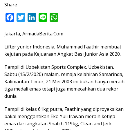
Share
F
T
L
L
W
a
w
i
i
h
Jakarta, ArmadaBerita.Com
c
i
n
n
a
e
t
k
e
t
Lifter yunior Indonesia, Muhammad Faathir membuat
b
t
e
s
kejutan pada Kejuaraan Angkat Besi Junior Asia 2020.
o
e
d
A
Tampil di Uzbekistan Sports Complex, Uzbekistan,
o
r
I
p
Sabtu (15/2/2020) malam, remaja kelahiran Samarinda,
k
n
p
Kalimantan Timur, 21 Mei 2003 ini bukan hanya meraih
tiga medali emas tetapi juga memecahkan dua rekor
dunia.
Tampil di kelas 61kg putra, Faathir yang diproyeksikan
bakal menggantikan Eko Yuli Irawan meraih ketiga
emas dari angkatan Snatch 119kg, Clean and Jerk