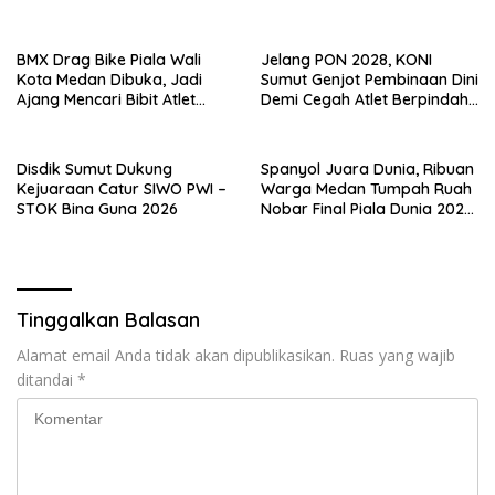
Cup 2026
Perdana di Belawan
BMX Drag Bike Piala Wali
Jelang PON 2028, KONI
Kota Medan Dibuka, Jadi
Sumut Genjot Pembinaan Dini
Ajang Mencari Bibit Atlet
Demi Cegah Atlet Berpindah
Menuju Level Nasional
Provinsi
Disdik Sumut Dukung
Spanyol Juara Dunia, Ribuan
Kejuaraan Catur SIWO PWI –
Warga Medan Tumpah Ruah
STOK Bina Guna 2026
Nobar Final Piala Dunia 2026
Bersama Rico Waas
Tinggalkan Balasan
Alamat email Anda tidak akan dipublikasikan.
Ruas yang wajib
ditandai
*