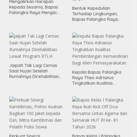
Mengalirkan Harapan
kepada Sesama, Bapas
Bentuk Kepedulian
Palangka Raya Mengisi
Terhadap Lingkungan,
Momen Kemerdekaan
Bapas Palangka Raya
Melalui Aksi Donor Darah
Menggelar Kerja Bakti di
Area Publik Jelang HUT RI
ke-81
Jaipah Tak Lagi Cemas
Saat Hujan Setelah
Kepala Bapas Palangka
Rumahnya Direhabilitasi
Raya Theo Adrianus
Lewat Program RTLH
Tingkatkan Kualitas
Pembimbingan
Kemandirian Bagi Klien
Pemasyarakatan
Perkuat Sinergi
Bapas Kelas I Palangka