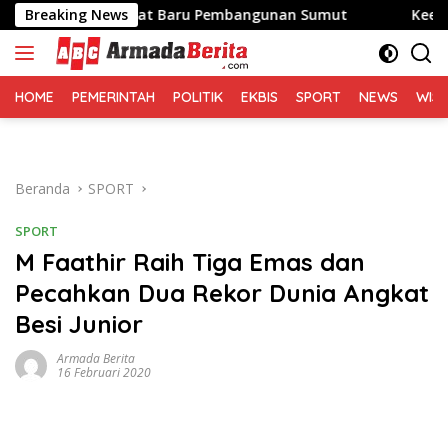
Langsung
awa Semangat Baru Pembangunan Sumut
Breaking News
Keempat Kaliny
ke
konten
HOME
PEMERINTAH
POLITIK
EKBIS
SPORT
NEWS
WIS
Beranda
SPORT
SPORT
M Faathir Raih Tiga Emas dan
Pecahkan Dua Rekor Dunia Angkat
Besi Junior
Armada Berita
16 Februari 2020