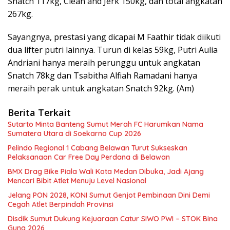
Snatch 117kg, Clean and Jerk 150kg, dan total angkatan
267kg.
Sayangnya, prestasi yang dicapai M Faathir tidak diikuti
dua lifter putri lainnya. Turun di kelas 59kg, Putri Aulia
Andriani hanya meraih perunggu untuk angkatan
Snatch 78kg dan Tsabitha Alfiah Ramadani hanya
meraih perak untuk angkatan Snatch 92kg. (Am)
Berita Terkait
Sutarto Minta Banteng Sumut Merah FC Harumkan Nama
Sumatera Utara di Soekarno Cup 2026
Pelindo Regional 1 Cabang Belawan Turut Sukseskan
Pelaksanaan Car Free Day Perdana di Belawan
BMX Drag Bike Piala Wali Kota Medan Dibuka, Jadi Ajang
Mencari Bibit Atlet Menuju Level Nasional
Jelang PON 2028, KONI Sumut Genjot Pembinaan Dini Demi
Cegah Atlet Berpindah Provinsi
Disdik Sumut Dukung Kejuaraan Catur SIWO PWI – STOK Bina
Guna 2026