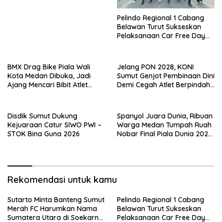
Pelindo Regional 1 Cabang
Belawan Turut Sukseskan
Pelaksanaan Car Free Day
Perdana di Belawan
BMX Drag Bike Piala Wali
Jelang PON 2028, KONI
Kota Medan Dibuka, Jadi
Sumut Genjot Pembinaan Dini
Ajang Mencari Bibit Atlet
Demi Cegah Atlet Berpindah
Menuju Level Nasional
Provinsi
Disdik Sumut Dukung
Spanyol Juara Dunia, Ribuan
Kejuaraan Catur SIWO PWI –
Warga Medan Tumpah Ruah
STOK Bina Guna 2026
Nobar Final Piala Dunia 2026
Bersama Rico Waas
Rekomendasi untuk kamu
Sutarto Minta Banteng Sumut
Pelindo Regional 1 Cabang
Merah FC Harumkan Nama
Belawan Turut Sukseskan
Sumatera Utara di Soekarno
Pelaksanaan Car Free Day