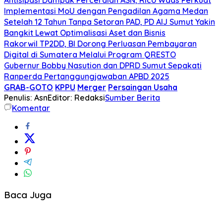
Implementasi MoU dengan Pengadilan Agama Medan
Setelah 12 Tahun Tanpa Setoran PAD, PD AIJ Sumut Yakin
Bangkit Lewat Optimalisasi Aset dan Bisnis
Rakorwil TP2DD, BI Dorong Perluasan Pembayaran
Digital di Sumatera Melalui Program QRESTO
Gubernur Bobby Nasution dan DPRD Sumut Sepakati
Ranperda Pertanggungjawaban APBD 2025
GRAB-GOTO
KPPU
Merger
Persaingan Usaha
Penulis: Asn
Editor: Redaksi
Sumber Berita
Komentar
Baca Juga