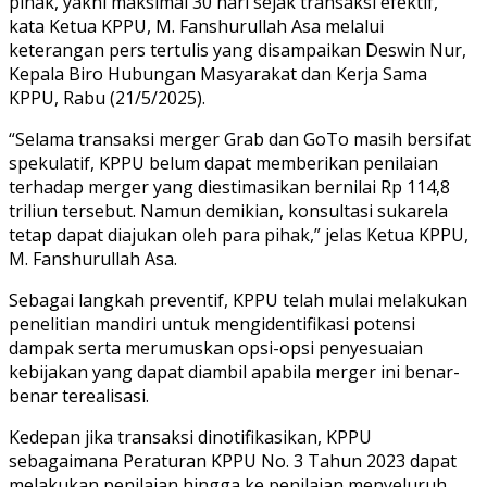
pihak, yakni maksimal 30 hari sejak transaksi efektif,”
kata Ketua KPPU, M. Fanshurullah Asa melalui
keterangan pers tertulis yang disampaikan Deswin Nur,
Kepala Biro Hubungan Masyarakat dan Kerja Sama
KPPU, Rabu (21/5/2025).
“Selama transaksi merger Grab dan GoTo masih bersifat
spekulatif, KPPU belum dapat memberikan penilaian
terhadap merger yang diestimasikan bernilai Rp 114,8
triliun tersebut. Namun demikian, konsultasi sukarela
tetap dapat diajukan oleh para pihak,” jelas Ketua KPPU,
M. Fanshurullah Asa.
Sebagai langkah preventif, KPPU telah mulai melakukan
penelitian mandiri untuk mengidentifikasi potensi
dampak serta merumuskan opsi-opsi penyesuaian
kebijakan yang dapat diambil apabila merger ini benar-
benar terealisasi.
Kedepan jika transaksi dinotifikasikan, KPPU
sebagaimana Peraturan KPPU No. 3 Tahun 2023 dapat
melakukan penilaian hingga ke penilaian menyeluruh