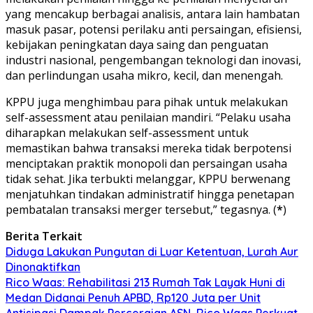
yang mencakup berbagai analisis, antara lain hambatan
masuk pasar, potensi perilaku anti persaingan, efisiensi,
kebijakan peningkatan daya saing dan penguatan
industri nasional, pengembangan teknologi dan inovasi,
dan perlindungan usaha mikro, kecil, dan menengah.
KPPU juga menghimbau para pihak untuk melakukan
self-assessment atau penilaian mandiri. “Pelaku usaha
diharapkan melakukan self-assessment untuk
memastikan bahwa transaksi mereka tidak berpotensi
menciptakan praktik monopoli dan persaingan usaha
tidak sehat. Jika terbukti melanggar, KPPU berwenang
menjatuhkan tindakan administratif hingga penetapan
pembatalan transaksi merger tersebut,” tegasnya. (
*
)
Berita Terkait
Diduga Lakukan Pungutan di Luar Ketentuan, Lurah Aur
Dinonaktifkan
Rico Waas: Rehabilitasi 213 Rumah Tak Layak Huni di
Medan Didanai Penuh APBD, Rp120 Juta per Unit
Antisipasi Dampak Perceraian ASN, Rico Waas Perkuat