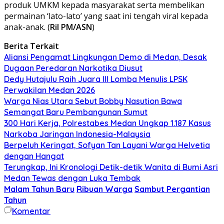
produk UMKM kepada masyarakat serta membelikan
permainan ‘lato-lato’ yang saat ini tengah viral kepada
anak-anak. (
Ril PM/ASN
)
Berita Terkait
Aliansi Pengamat Lingkungan Demo di Medan, Desak
Dugaan Peredaran Narkotika Diusut
Dedy Hutajulu Raih Juara III Lomba Menulis LPSK
Perwakilan Medan 2026
Warga Nias Utara Sebut Bobby Nasution Bawa
Semangat Baru Pembangunan Sumut
300 Hari Kerja, Polrestabes Medan Ungkap 1.187 Kasus
Narkoba Jaringan Indonesia-Malaysia
Berpeluh Keringat, Sofyan Tan Layani Warga Helvetia
dengan Hangat
Terungkap, Ini Kronologi Detik-detik Wanita di Bumi Asri
Medan Tewas dengan Luka Tembak
Malam Tahun Baru
Ribuan Warga
Sambut Pergantian
Tahun
Komentar