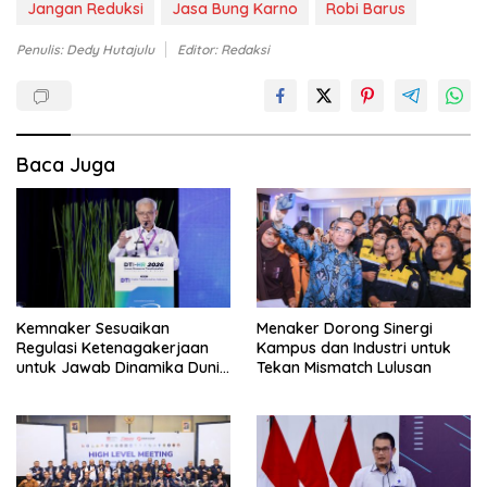
Jangan Reduksi
Jasa Bung Karno
Robi Barus
Penulis: Dedy Hutajulu
Editor: Redaksi
Baca Juga
Kemnaker Sesuaikan
Menaker Dorong Sinergi
Regulasi Ketenagakerjaan
Kampus dan Industri untuk
untuk Jawab Dinamika Dunia
Tekan Mismatch Lulusan
Kerja