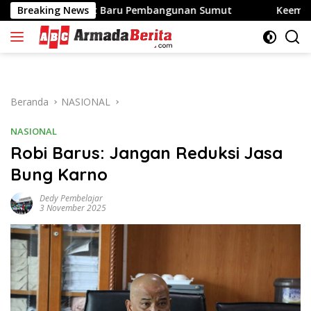
Langsung
ngat Baru Pembangunan Sumut
Breaking News
Keempat Kalinya Digela
ke
konten
Beranda
NASIONAL
NASIONAL
Robi Barus: Jangan Reduksi Jasa
Bung Karno
Dedy Pembelajar
3 November 2025