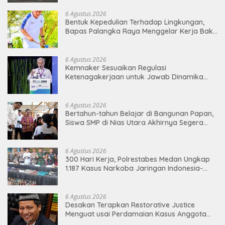
6 Agustus 2026
Bentuk Kepedulian Terhadap Lingkungan,
Bapas Palangka Raya Menggelar Kerja Bakti
di Area Publik Jelang HUT RI ke-81
6 Agustus 2026
Kemnaker Sesuaikan Regulasi
Ketenagakerjaan untuk Jawab Dinamika
Dunia Kerja
6 Agustus 2026
Bertahun-tahun Belajar di Bangunan Papan,
Siswa SMP di Nias Utara Akhirnya Segera
Nikmati Sekolah Permanen
6 Agustus 2026
300 Hari Kerja, Polrestabes Medan Ungkap
1.187 Kasus Narkoba Jaringan Indonesia-
Malaysia
6 Agustus 2026
Desakan Terapkan Restorative Justice
Menguat usai Perdamaian Kasus Anggota
DPRD Medan