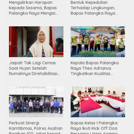
Mengalirkan Harapan
Bentuk Kepedulian
kepada Sesama, Bapas
Terhadap Lingkungan,
Palangka Raya Mengisi
Bapas Palangka Raya
Momen Kemerdekaan
Menggelar Kerja Bakti di
Melalui Aksi Donor Darah
Area Publik Jelang HUT RI
ke-81
Jaipah Tak Lagi Cemas
Kepala Bapas Palangka
Saat Hujan Setelah
Raya Theo Adrianus
Rumahnya Direhabilitasi
Tingkatkan Kualitas
Lewat Program RTLH
Pembimbingan
Kemandirian Bagi Klien
Pemasyarakatan
Perkuat Sinergi
Bapas Kelas I Palangka
Kamtibmas, Polres Asahan
Raya Ikuti Kick Off Doa
Bagikan 100 Jaket kepada
Bersama Lintas Agama