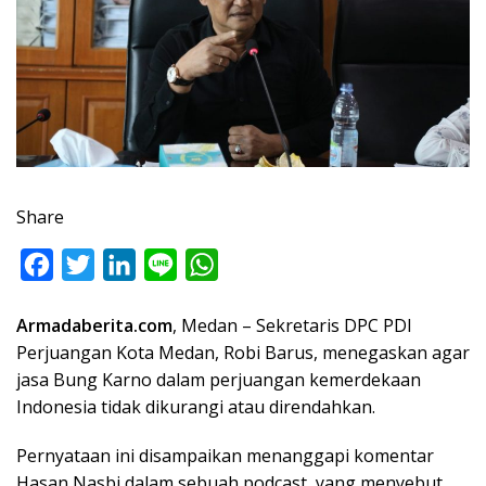
Share
F
T
L
L
W
a
w
i
i
h
Armadaberita.com
, Medan – Sekretaris DPC PDI
c
i
n
n
a
Perjuangan Kota Medan, Robi Barus, menegaskan agar
e
t
k
e
t
jasa Bung Karno dalam perjuangan kemerdekaan
b
t
e
s
Indonesia tidak dikurangi atau direndahkan.
o
e
d
A
Pernyataan ini disampaikan menanggapi komentar
o
r
I
p
Hasan Nasbi dalam sebuah podcast, yang menyebut