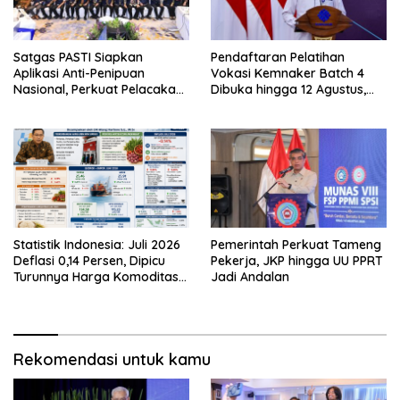
Satgas PASTI Siapkan
Pendaftaran Pelatihan
Aplikasi Anti-Penipuan
Vokasi Kemnaker Batch 4
Nasional, Perkuat Pelacakan
Dibuka hingga 12 Agustus,
Dana Korban Scam
Simak Jadwal dan Tahap
Seleksinya
Statistik Indonesia: Juli 2026
Pemerintah Perkuat Tameng
Deflasi 0,14 Persen, Dipicu
Pekerja, JKP hingga UU PPRT
Turunnya Harga Komoditas
Jadi Andalan
Pangan
Rekomendasi untuk kamu