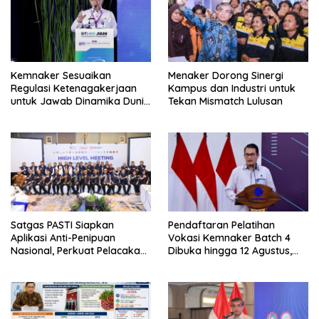
Kemnaker Sesuaikan
Menaker Dorong Sinergi
Regulasi Ketenagakerjaan
Kampus dan Industri untuk
untuk Jawab Dinamika Dunia
Tekan Mismatch Lulusan
Kerja
Satgas PASTI Siapkan
Pendaftaran Pelatihan
Aplikasi Anti-Penipuan
Vokasi Kemnaker Batch 4
Nasional, Perkuat Pelacakan
Dibuka hingga 12 Agustus,
Dana Korban Scam
Simak Jadwal dan Tahap
Seleksinya