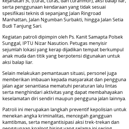
kejahatan 3C (curat, curas, dan curanmor), aksi balap liar,
serta penggunaan kendaraan yang tidak sesuai
spesifikasi teknis di sepanjang Jalan Ringroad
Manhattan, Jalan Ngumban Surbakti, hingga Jalan Setia
Budi Tanjung Sari.
Kegiatan patroli dipimpin oleh Ps. Kanit Samapta Polsek
Sunggal, IPTU Nizar Nasution. Petugas menyisir
sejumlah lokasi yang kerap dijadikan tempat berkumpul
anak muda dan titik yang berpotensi digunakan untuk
aksi balap liar.
Selain melakukan pemantauan situasi, personel juga
memberikan imbauan kepada masyarakat dan pengguna
jalan agar senantiasa mematuhi peraturan lalu lintas
serta menghindari aktivitas yang dapat membahayakan
keselamatan diri sendiri maupun pengguna jalan lainnya.
Patroli ini merupakan langkah preventif kepolisian untuk
menekan angka kriminalitas, mencegah gangguan
kamtibmas, serta mengantisipasi aksi trek-trekan dan
penggunaan knalpot bising yang selama ini sering