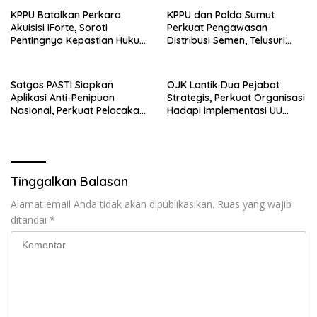
KPPU Batalkan Perkara
KPPU dan Polda Sumut
Akuisisi iForte, Soroti
Perkuat Pengawasan
Pentingnya Kepastian Hukum
Distribusi Semen, Telusuri
dalam Pengawasan Merger
Penyebab Harga Masih
Tinggi
Satgas PASTI Siapkan
OJK Lantik Dua Pejabat
Aplikasi Anti-Penipuan
Strategis, Perkuat Organisasi
Nasional, Perkuat Pelacakan
Hadapi Implementasi UU
Dana Korban Scam
P2SK
Tinggalkan Balasan
Alamat email Anda tidak akan dipublikasikan.
Ruas yang wajib
ditandai
*