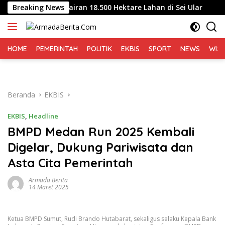
Langsung
kung Pengairan 18.500 Hektare Lahan di Sei Ular
Breaking News
Kurnia
ke
konten
HOME
PEMERINTAH
POLITIK
EKBIS
SPORT
NEWS
WIS
Beranda
EKBIS
EKBIS
,
Headline
BMPD Medan Run 2025 Kembali
Digelar, Dukung Pariwisata dan
Asta Cita Pemerintah
Armada Berita
14 Maret 2025
Ketua BMPD Sumut, Rudi Brando Hutabarat, sekaligus selaku Kepala Bank