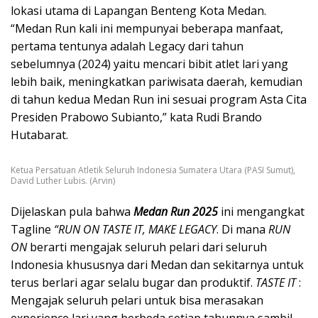
lokasi utama di Lapangan Benteng Kota Medan.
“Medan Run kali ini mempunyai beberapa manfaat,
pertama tentunya adalah Legacy dari tahun
sebelumnya (2024) yaitu mencari bibit atlet lari yang
lebih baik, meningkatkan pariwisata daerah, kemudian
di tahun kedua Medan Run ini sesuai program Asta Cita
Presiden Prabowo Subianto,” kata Rudi Brando
Hutabarat.
Ketua Persatuan Atletik Seluruh Indonesia Sumatera Utara (PASI Sumut),
David Luther Lubis. (Arvin)
Dijelaskan pula bahwa
Medan Run 2025
ini mengangkat
Tagline
“RUN ON TASTE IT, MAKE LEGACY
. Di mana
RUN
ON
berarti mengajak seluruh pelari dari seluruh
Indonesia khususnya dari Medan dan sekitarnya untuk
terus berlari agar selalu bugar dan produktif.
TASTE IT
:
Mengajak seluruh pelari untuk bisa merasakan