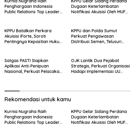
Kurnia Nugraha Raih
KPPU Gelar Sidang Perdana
Penghargaan Indonesia
Dugaan Keterlambatan
Public Relations Top Leader
Notifikasi Akuisisi Oleh MUFG
2026
BANK LTD
KPPU Batalkan Perkara
KPPU dan Polda Sumut
Akuisisi iForte, Soroti
Perkuat Pengawasan
Pentingnya Kepastian Hukum
Distribusi Semen, Telusuri
dalam Pengawasan Merger
Penyebab Harga Masih
Tinggi
Satgas PASTI Siapkan
OJK Lantik Dua Pejabat
Aplikasi Anti-Penipuan
Strategis, Perkuat Organisasi
Nasional, Perkuat Pelacakan
Hadapi Implementasi UU
Dana Korban Scam
P2SK
Rekomendasi untuk kamu
Kurnia Nugraha Raih
KPPU Gelar Sidang Perdana
Penghargaan Indonesia
Dugaan Keterlambatan
Public Relations Top Leader
Notifikasi Akuisisi Oleh MUFG
2026
BANK LTD