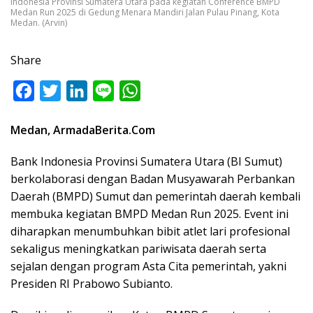
Indonesia Provinsi Sumatera Utara pada kegiatan Conference BMPD
Medan Run 2025 di Gedung Menara Mandiri Jalan Pulau Pinang, Kota
Medan. (Arvin)
Share
F
T
L
L
W
a
w
i
i
h
Medan, ArmadaBerita.Com
c
i
n
n
a
e
t
k
e
t
Bank Indonesia Provinsi Sumatera Utara (BI Sumut)
b
t
e
s
berkolaborasi dengan Badan Musyawarah Perbankan
o
e
d
A
Daerah (BMPD) Sumut dan pemerintah daerah kembali
membuka kegiatan BMPD Medan Run 2025. Event ini
o
r
I
p
diharapkan menumbuhkan bibit atlet lari profesional
k
n
p
sekaligus meningkatkan pariwisata daerah serta
sejalan dengan program Asta Cita pemerintah, yakni
Presiden RI Prabowo Subianto.