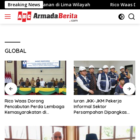
Langsung
Berbagi Makanan di Lima Wilayah
Breaking News
Rico Waas Dorong Pe
ke
konten
GLOBAL
Rico Waas Dorong
Iuran JKK-JKM Pekerja
Pencabutan Perda Lembaga
Informal Sektor
Kemasyarakatan di
Persampahan Dipangkas
Paripurna DPRD Medan
50%, Jadi Rp8.400 per Bulan