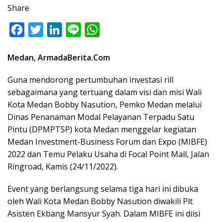
Share
F
T
L
L
W
a
w
i
i
h
Medan, ArmadaBerita.Com
c
i
n
n
a
e
t
k
e
t
Guna mendorong pertumbuhan investasi rill
b
t
e
s
sebagaimana yang tertuang dalam visi dan misi Wali
o
e
d
A
Kota Medan Bobby Nasution, Pemko Medan melalui
Dinas Penanaman Modal Pelayanan Terpadu Satu
o
r
I
p
Pintu (DPMPTSP) kota Medan menggelar kegiatan
k
n
p
Medan Investment-Business Forum dan Expo (MIBFE)
2022 dan Temu Pelaku Usaha di Focal Point Mall, Jalan
Ringroad, Kamis (24/11/2022).
Event yang berlangsung selama tiga hari ini dibuka
oleh Wali Kota Medan Bobby Nasution diwakili Plt
Asisten Ekbang Mansyur Syah. Dalam MIBFE ini diisi