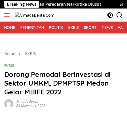
Langsung
sak Dugaan Peredaran Narkotika Diusut
Breaking News
Sofyan Tan: 
ke
konten
HOME
PEMERINTAH
POLITIK
EKBIS
SPORT
NEWS
WIS
Beranda
EKBIS
EKBIS
Dorong Pemodal Berinvestasi di
Sektor UMKM, DPMPTSP Medan
Gelar MIBFE 2022
Armada Berita
24 November 2022