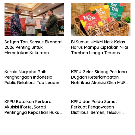
Sofyan Tan: Sensus Ekonomi
BI Sumut: UMKM Naik Kelas
2026 Penting untuk
Harus Mampu Ciptakan Nilai
Memetakan Kekuatan
Tambah hingga Tembus
Ekonomi Indonesia
Pasar Ekspor
Kurnia Nugraha Raih
KPPU Gelar Sidang Perdana
Penghargaan Indonesia
Dugaan Keterlambatan
Public Relations Top Leader
Notifikasi Akuisisi Oleh MUFG
2026
BANK LTD
KPPU Batalkan Perkara
KPPU dan Polda Sumut
Akuisisi iForte, Soroti
Perkuat Pengawasan
Pentingnya Kepastian Hukum
Distribusi Semen, Telusuri
dalam Pengawasan Merger
Penyebab Harga Masih
Tinggi