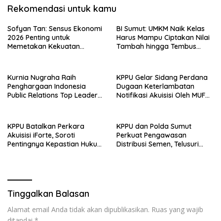
Rekomendasi untuk kamu
Sofyan Tan: Sensus Ekonomi
BI Sumut: UMKM Naik Kelas
2026 Penting untuk
Harus Mampu Ciptakan Nilai
Memetakan Kekuatan
Tambah hingga Tembus
Ekonomi Indonesia
Pasar Ekspor
Kurnia Nugraha Raih
KPPU Gelar Sidang Perdana
Penghargaan Indonesia
Dugaan Keterlambatan
Public Relations Top Leader
Notifikasi Akuisisi Oleh MUFG
2026
BANK LTD
KPPU Batalkan Perkara
KPPU dan Polda Sumut
Akuisisi iForte, Soroti
Perkuat Pengawasan
Pentingnya Kepastian Hukum
Distribusi Semen, Telusuri
dalam Pengawasan Merger
Penyebab Harga Masih
Tinggi
Tinggalkan Balasan
Alamat email Anda tidak akan dipublikasikan.
Ruas yang wajib
ditandai
*