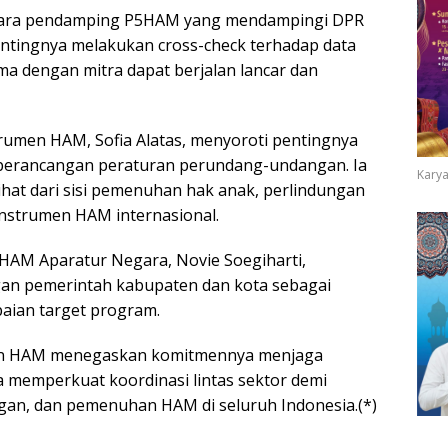
para pendamping P5HAM yang mendampingi DPR
entingnya melakukan cross-check terhadap data
a dengan mitra dapat berjalan lancar dan
rumen HAM, Sofia Alatas, menyoroti pentingnya
perancangan peraturan perundang-undangan. Ia
Karya
hat dari sisi pemenuhan hak anak, perlindungan
nstrumen HAM internasional.
HAM Aparatur Negara, Novie Soegiharti,
an pemerintah kabupaten dan kota sebagai
aian target program.
rian HAM menegaskan komitmennya menjaga
 memperkuat koordinasi lintas sektor demi
an, dan pemenuhan HAM di seluruh Indonesia.(*)