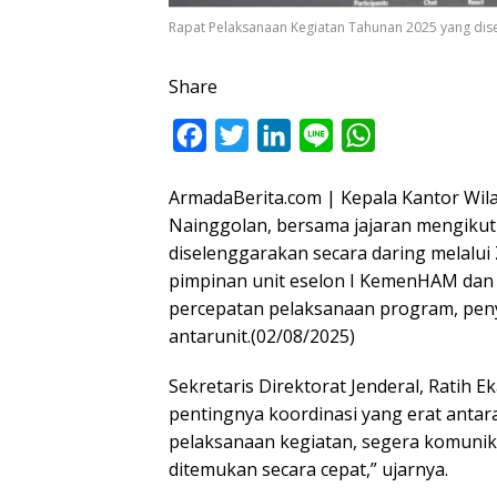
Rapat Pelaksanaan Kegiatan Tahunan 2025 yang dis
Share
F
T
L
L
W
a
w
i
i
h
ArmadaBerita.com | Kepala Kantor Wil
c
i
n
n
a
Nainggolan, bersama jajaran mengikut
e
t
k
e
t
diselenggarakan secara daring melalui
b
t
e
s
pimpinan unit eselon I KemenHAM dan s
o
e
d
A
percepatan pelaksanaan program, peny
o
r
I
p
antarunit.(02/08/2025)
k
n
p
Sekretaris Direktorat Jenderal, Ratih 
pentingnya koordinasi yang erat antara
pelaksanaan kegiatan, segera komunik
ditemukan secara cepat,” ujarnya.