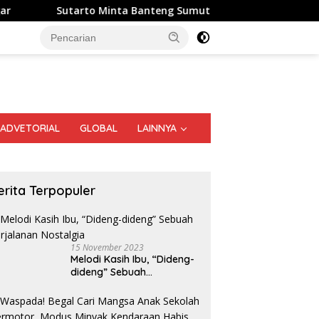
a Banteng Sumut Merah FC Harumkan Nama Sumatera Utara di
ADVETORIAL
GLOBAL
LAINNYA
erita Terpopuler
15 November 2023
Melodi Kasih Ibu, “Dideng-
dideng” Sebuah
Perjalanan Nostalgia