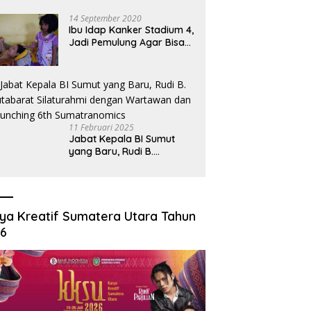
Hukum Desak Pecat
Oknum Pembeking
14 September 2020
Ibu Idap Kanker Stadium 4,
Jadi Pemulung Agar Bisa
Makan dan Biayai Sekolah
Anak
11 Februari 2025
Jabat Kepala BI Sumut
yang Baru, Rudi B.
Hutabarat Silaturahmi
dengan Wartawan dan
Launching 6th
Sumatranomics
ya Kreatif Sumatera Utara Tahun
26