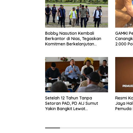
Bobby Nasution Kembali
GAMKI P
Berkantor di Nias, Tegaskan
Canangk
Komitmen Berkelanjutan
2.000 P
Bangun Kepulauan Nias
Resmi Ka
Setelah 12 Tahun Tanpa
Jaya Ha
Setoran PAD, PD AIJ Sumut
Pemuda 
Yakin Bangkit Lewat
Sumater
Optimalisasi Aset dan Bisnis