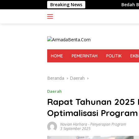
Langsung
Breaking News
Bedah Buku Tionghoa Medan, So
ke
konten
HOME
PEMERINTAH
POLITIK
EKB
Beranda
Daerah
Daerah
Rapat Tahunan 2025
Optimalisasi Program
Novian Harhara
-
Penyerapan Program
3 September 2025