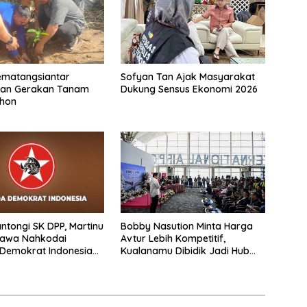
ematangsiantar
Sofyan Tan Ajak Masyarakat
an Gerakan Tanam
Dukung Sensus Ekonomi 2026
ohon
ntongi SK DPP, Martinu
Bobby Nasution Minta Harga
lawa Nahkodai
Avtur Lebih Kompetitif,
Demokrat Indonesia
Kualanamu Dibidik Jadi Hub
a Utara
Aviasi Indonesia Barat