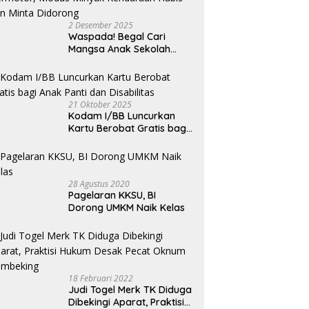
2 Desember 2025
Waspada! Begal Cari
Mangsa Anak Sekolah
Bermotor, Modus Minyak
Kendaraan Habis dan
Minta Didorong
21 Oktober 2025
Kodam I/BB Luncurkan
Kartu Berobat Gratis bagi
Anak Panti dan Disabilitas
28 Agustus 2020
Pagelaran KKSU, BI
Dorong UMKM Naik Kelas
18 Februari 2022
Judi Togel Merk TK Diduga
Dibekingi Aparat, Praktisi