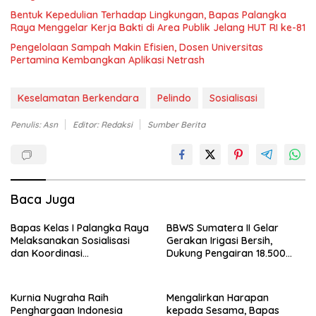
Bentuk Kepedulian Terhadap Lingkungan, Bapas Palangka
Raya Menggelar Kerja Bakti di Area Publik Jelang HUT RI ke-81
Pengelolaan Sampah Makin Efisien, Dosen Universitas
Pertamina Kembangkan Aplikasi Netrash
Keselamatan Berkendara
Pelindo
Sosialisasi
Penulis: Asn
Editor: Redaksi
Sumber Berita
Baca Juga
Bapas Kelas I Palangka Raya
BBWS Sumatera II Gelar
Melaksanakan Sosialisasi
Gerakan Irigasi Bersih,
dan Koordinasi
Dukung Pengairan 18.500
Pembentukan Kelayan Binter
Hektare Lahan di Sei Ular
Kurnia Nugraha Raih
Mengalirkan Harapan
Penghargaan Indonesia
kepada Sesama, Bapas