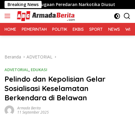
Langsung
n, Desak Dugaan Peredaran Narkotika Diusut
Breaking News
Sofyan 
ke
konten
HOME
PEMERINTAH
POLITIK
EKBIS
SPORT
NEWS
WIS
Beranda
ADVETORIAL
ADVETORIAL
,
EDUKASI
Pelindo dan Kepolisian Gelar
Sosialisasi Keselamatan
Berkendara di Belawan
Armada Berita
11 September 2025