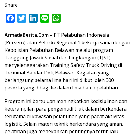
Share
F
T
L
L
W
a
w
i
i
h
ArmadaBerita.Com
– PT Pelabuhan Indonesia
c
i
n
n
a
(Persero) atau Pelindo Regional 1 bekerja sama dengan
e
t
k
e
t
Kepolisian Pelabuhan Belawan melalui program
b
t
e
s
Tanggung Jawab Sosial dan Lingkungan (TJSL)
o
e
d
A
menyelenggarakan Training Safety Truck Driving di
o
r
I
p
Terminal Bandar Deli, Belawan. Kegiatan yang
berlangsung selama lima hari ini diikuti oleh 300
k
n
p
peserta yang dibagi ke dalam lima batch pelatihan.
Program ini bertujuan meningkatkan kedisiplinan dan
keterampilan para pengemudi truk dalam berkendara,
terutama di kawasan pelabuhan yang padat aktivitas
logistik. Selain materi teknik berkendara yang aman,
pelatihan juga menekankan pentingnya tertib lalu