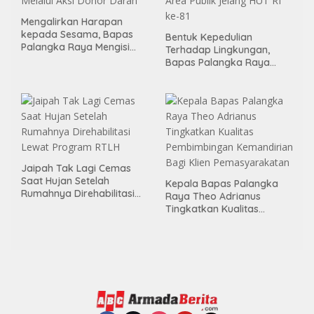
Mengalirkan Harapan
kepada Sesama, Bapas
Bentuk Kepedulian
Palangka Raya Mengisi
Terhadap Lingkungan,
Momen Kemerdekaan
Bapas Palangka Raya
Melalui Aksi Donor Darah
Menggelar Kerja Bakti di
Area Publik Jelang HUT RI
ke-81
Jaipah Tak Lagi Cemas
Saat Hujan Setelah
Kepala Bapas Palangka
Rumahnya Direhabilitasi
Raya Theo Adrianus
Lewat Program RTLH
Tingkatkan Kualitas
Pembimbingan
Kemandirian Bagi Klien
Pemasyarakatan