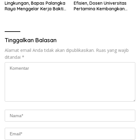
Lingkungan, Bapas Palangka
Efisien, Dosen Universitas
Raya Menggelar Kerja Bakti
Pertamina Kembangkan
di Area Publik Jelang HUT RI
Aplikasi Netrash
ke-81
Tinggalkan Balasan
Alamat email Anda tidak akan dipublikasikan.
Ruas yang wajib
ditandai
*