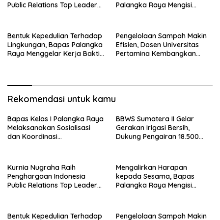
Public Relations Top Leader
Palangka Raya Mengisi
2026
Momen Kemerdekaan Melalui
Aksi Donor Darah
Bentuk Kepedulian Terhadap
Pengelolaan Sampah Makin
Lingkungan, Bapas Palangka
Efisien, Dosen Universitas
Raya Menggelar Kerja Bakti
Pertamina Kembangkan
di Area Publik Jelang HUT RI
Aplikasi Netrash
ke-81
Rekomendasi untuk kamu
Bapas Kelas I Palangka Raya
BBWS Sumatera II Gelar
Melaksanakan Sosialisasi
Gerakan Irigasi Bersih,
dan Koordinasi
Dukung Pengairan 18.500
Pembentukan Kelayan Binter
Hektare Lahan di Sei Ular
Kurnia Nugraha Raih
Mengalirkan Harapan
Penghargaan Indonesia
kepada Sesama, Bapas
Public Relations Top Leader
Palangka Raya Mengisi
2026
Momen Kemerdekaan Melalui
Aksi Donor Darah
Bentuk Kepedulian Terhadap
Pengelolaan Sampah Makin