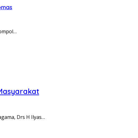
ibmas
Kompol…
 Masyarakat
gama, Drs H Ilyas…