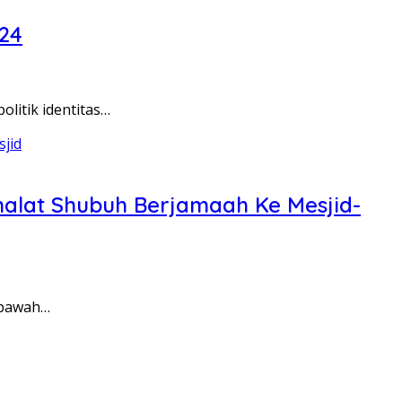
024
itik identitas…
Shalat Shubuh Berjamaah Ke Mesjid-
dibawah…