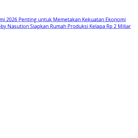
omi 2026 Penting untuk Memetakan Kekuatan Ekonomi
by Nasution Siapkan Rumah Produksi Kelapa Rp 2 Miliar