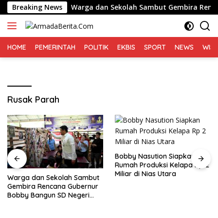
Langsung
onesia
Breaking News
Warga dan Sekolah Sambut Gembira Rencana Gu
ke
konten
HOME
PEMERINTAH
POLITIK
EKBIS
SPORT
NEWS
WIS
Rusak Parah
Bobby Nasution Siapkan
Rumah Produksi Kelapa Rp 2
Miliar di Nias Utara
Warga dan Sekolah Sambut
Gembira Rencana Gubernur
Bobby Bangun SD Negeri
Lasara di Nias Utara