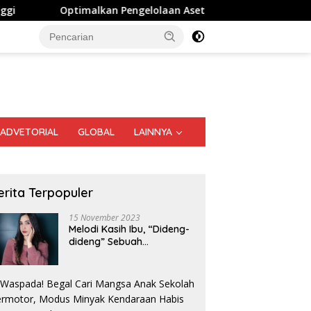
alkan Pengelolaan Aset Negara, Bapas Kelas I Palangka Raya
ADVETORIAL
GLOBAL
LAINNYA
erita Terpopuler
15 November 2023
Melodi Kasih Ibu, “Dideng-
dideng” Sebuah
Perjalanan Nostalgia
ah Tak Lagi Cemas Saat
Rico Waas: Rehabilitasi 213
B