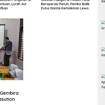
entuan, Lurah Aur
Beroperasi Penuh, Pemko Bidik
Huja
ifkan
Putus Rantai Kemiskinan Lewat
Direh
Pendidikan Berkualitas
RTLH
 Gembira
asution