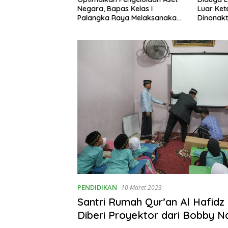
Distribusi Semen,
Negara, Bapas Kelas I
Luar Ket
nyebab Harga Masih
Palangka Raya Melaksanakan
Dinonakt
Penjualan BMN Malalui KPKNL
Palangka Raya
PENDIDIKAN
10 Maret 2023
Santri Rumah Qur’an Al Hafidz
Diberi Proyektor dari Bobby N