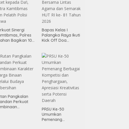
rkuat Sinergi
Bapas Kelas I
mtibmas, Polres
Palangka Raya Ikuti
ahan Bagikan 100
Kick Off Doa
ket kepada Da’i,
Bersama Lintas
tra Kamtibmas
Agama dan
n Pelatih Polisi
Semarak HUT RI ke-
swa
81 Tahun 2026
tan Pangkalan
andan Perkuat
embinaan
PRSU Ke-50
arakter Warga
Umumkan
naan Melalui
Pemenang
daya Kebersihan
Berbagai Kompetisi