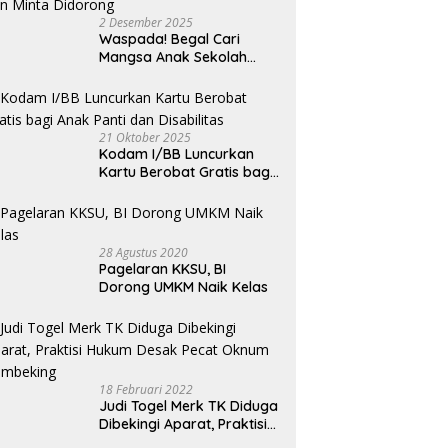
n Setelah Rumahnya
Rumah Tak Layak Huni di
B
2 Desember 2025
abilitasi Lewat Program
Medan Didanai Penuh APBD,
K
Waspada! Begal Cari
Rp120 Juta per Unit
B
Mangsa Anak Sekolah
Bermotor, Modus Minyak
Kendaraan Habis dan
Minta Didorong
21 Oktober 2025
Kodam I/BB Luncurkan
Kartu Berobat Gratis bagi
Anak Panti dan Disabilitas
28 Agustus 2020
Pagelaran KKSU, BI
Dorong UMKM Naik Kelas
18 Februari 2022
Judi Togel Merk TK Diduga
Dibekingi Aparat, Praktisi
Hukum Desak Pecat