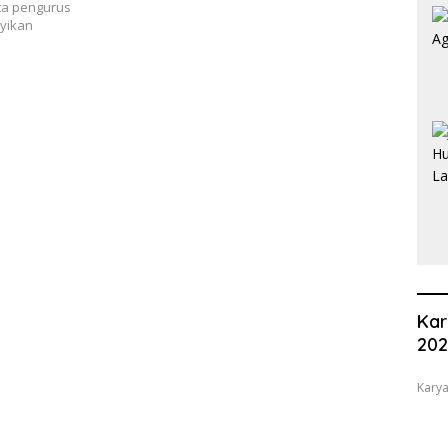
rta pengurus
yikan
Kar
20
Karya