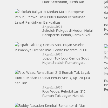
Luar Ketentuan, Lurah Aur
Dinonaktifkan
Pe
5 Agustus 2026
Ka
Sekolah Rakyat di Medan Mulai
As
Beroperasi Penuh, Pemko Bidik
Ja
Putus Rantai Kemiskinan Lewat
Mi
Pendidikan Berkualitas
da
Si
5 Agustus 2026
Jaipah Tak Lagi Cemas Saat
Hujan Setelah Rumahnya
Direhabilitasi Lewat Program
RTLH
Ru
Br
5 Agustus 2026
P
Rico Waas: Rehabilitasi 213
K
Rumah Tak Layak Huni di
Bi
Medan Didanai Penuh APBD,
Bu
Rp120 Juta per Unit