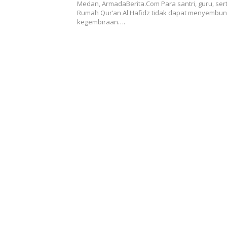
Medan, ArmadaBerita.Com Para santri, guru, se
Rumah Qur’an Al Hafidz tidak dapat menyembun
kegembiraan….