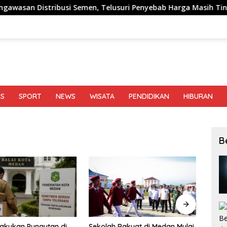
si Semen, Telusuri Penyebab Harga Masih Tinggi
Optim
IS
SPORT
NEWS
WISATA
PENDIDIKAN
HIBURAN
B
akukan Pungutan di
Sekolah Rakyat di Medan Mulai
Jaip