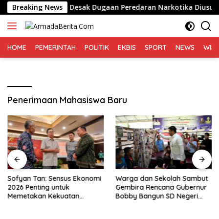
Langsung
emo di Medan, Desak Dugaan Peredaran Narkotika Diusut
Breaking News
ke
konten
HOME
PEMERINTAH
POLITIK
EKBIS
SPORT
NEWS
WIS
Penerimaan Mahasiswa Baru
Sofyan Tan: Sensus Ekonomi
Warga dan Sekolah Sambut
2026 Penting untuk
Gembira Rencana Gubernur
Memetakan Kekuatan
Bobby Bangun SD Negeri
Ekonomi Indonesia
Lasara di Nias Utara