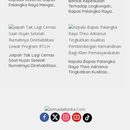
Bentuk Kepedulian
Palangka Raya Mengisi
Terhadap Lingkungan,
Momen Kemerdekaan
Bapas Palangka Raya
Melalui Aksi Donor Darah
Menggelar Kerja Bakti di
Area Publik Jelang HUT RI
ke-81
Jaipah Tak Lagi Cemas
Saat Hujan Setelah
Kepala Bapas Palangka
Rumahnya Direhabilitasi
Raya Theo Adrianus
Lewat Program RTLH
Tingkatkan Kualitas
Pembimbingan
Kemandirian Bagi Klien
Pemasyarakatan