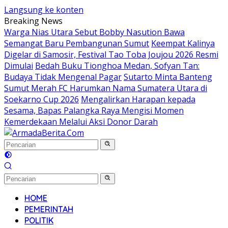
Langsung ke konten
Breaking News
Warga Nias Utara Sebut Bobby Nasution Bawa
Semangat Baru Pembangunan Sumut
Keempat Kalinya
Digelar di Samosir, Festival Tao Toba Joujou 2026 Resmi
Dimulai
Bedah Buku Tionghoa Medan, Sofyan Tan:
Budaya Tidak Mengenal Pagar
Sutarto Minta Banteng
Sumut Merah FC Harumkan Nama Sumatera Utara di
Soekarno Cup 2026
Mengalirkan Harapan kepada
Sesama, Bapas Palangka Raya Mengisi Momen
Kemerdekaan Melalui Aksi Donor Darah
HOME
PEMERINTAH
POLITIK