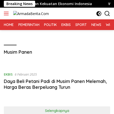
Langsung
untuk Memetakan Kekuatan Ekonomi Indonesia
Breaking News
Warga d
ke
konten
HOME
PEMERINTAH
POLITIK
EKBIS
SPORT
NEWS
WIS
Musim Panen
EKBIS
6 Februari 2025
Daya Beli Petani Padi di Musim Panen Melemah,
Harga Beras Berpeluang Turun
Selengkapnya