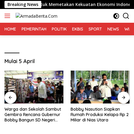
Langsung
026 Penting untuk Memetakan Kekuatan Ekonomi Indonesia
Breaking News
ke
konten
HOME
PEMERINTAH
POLITIK
EKBIS
SPORT
NEWS
WIS
Mulai 5 April
Warga dan Sekolah Sambut
Bobby Nasution Siapkan
Gembira Rencana Gubernur
Rumah Produksi Kelapa Rp 2
Bobby Bangun SD Negeri
Miliar di Nias Utara
Lasara di Nias Utara