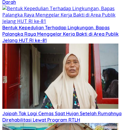
Darah
Bentuk Kepedulian Terhadap Lingkungan, Bapas
Palangka Raya Menggelar Kerja Bakti di Area Publik
Jelang HUT RI ke-81
Jaipah Tak Lagi Cemas Saat Hujan Setelah Rumahnya
Direhabilitasi Lewat Program RTLH