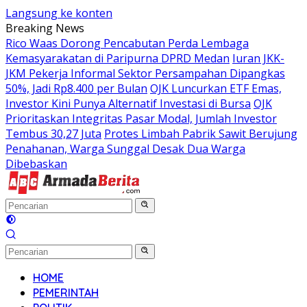
Langsung ke konten
Breaking News
Rico Waas Dorong Pencabutan Perda Lembaga
Kemasyarakatan di Paripurna DPRD Medan
Iuran JKK-
JKM Pekerja Informal Sektor Persampahan Dipangkas
50%, Jadi Rp8.400 per Bulan
OJK Luncurkan ETF Emas,
Investor Kini Punya Alternatif Investasi di Bursa
OJK
Prioritaskan Integritas Pasar Modal, Jumlah Investor
Tembus 30,27 Juta
Protes Limbah Pabrik Sawit Berujung
Penahanan, Warga Sunggal Desak Dua Warga
Dibebaskan
HOME
PEMERINTAH