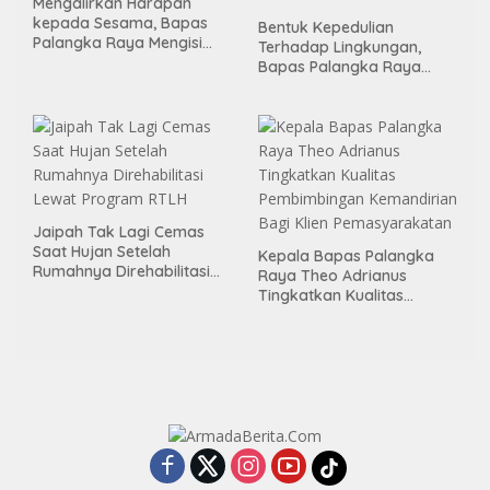
Mengalirkan Harapan
kepada Sesama, Bapas
Bentuk Kepedulian
Palangka Raya Mengisi
Terhadap Lingkungan,
Momen Kemerdekaan
Bapas Palangka Raya
Melalui Aksi Donor Darah
Menggelar Kerja Bakti di
Area Publik Jelang HUT RI
ke-81
Jaipah Tak Lagi Cemas
Saat Hujan Setelah
Kepala Bapas Palangka
Rumahnya Direhabilitasi
Raya Theo Adrianus
Lewat Program RTLH
Tingkatkan Kualitas
Pembimbingan
Kemandirian Bagi Klien
Pemasyarakatan