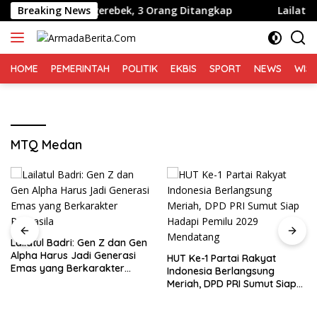
Langsung
g Kembali Digerebek, 3 Orang Ditangkap
Breaking News
Lailatul Badr
ke
konten
HOME
PEMERINTAH
POLITIK
EKBIS
SPORT
NEWS
WIS
MTQ Medan
Lailatul Badri: Gen Z dan Gen
Alpha Harus Jadi Generasi
HUT Ke-1 Partai Rakyat
Emas yang Berkarakter
Indonesia Berlangsung
Pancasila
Meriah, DPD PRI Sumut Siap
Hadapi Pemilu 2029
Mendatang