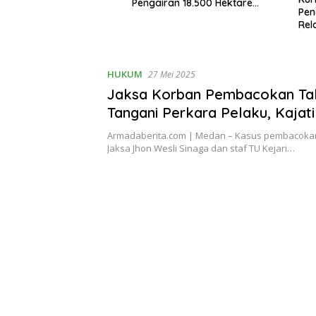
 Pembentukan
Pengairan 18.500 Hektare
Pengharg
er
Lahan di Sei Ular
Relation
HUKUM
27 Mei 2025
Jaksa Korban Pembacokan Ta
Tangani Perkara Pelaku, Kajat
Duga Ada Motif Lain
Armadaberita.com | Medan – Kasus pembacoka
Jaksa Jhon Wesli Sinaga dan staf TU Kejari…