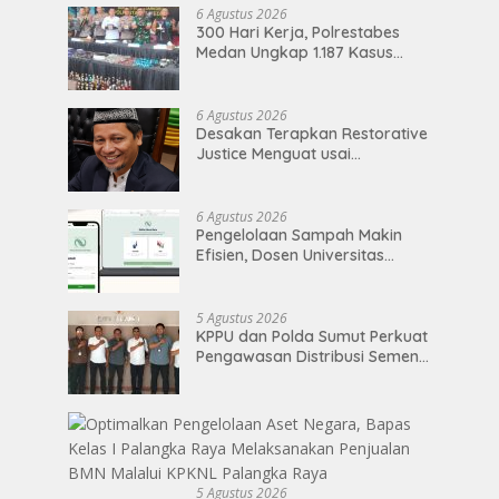
6 Agustus 2026
300 Hari Kerja, Polrestabes
Medan Ungkap 1.187 Kasus
Narkoba Jaringan Indonesia-
Malaysia
6 Agustus 2026
Desakan Terapkan Restorative
Justice Menguat usai
Perdamaian Kasus Anggota
DPRD Medan
6 Agustus 2026
Pengelolaan Sampah Makin
Efisien, Dosen Universitas
Pertamina Kembangkan
Aplikasi Netrash
5 Agustus 2026
KPPU dan Polda Sumut Perkuat
Pengawasan Distribusi Semen,
Telusuri Penyebab Harga Masih
Tinggi
5 Agustus 2026