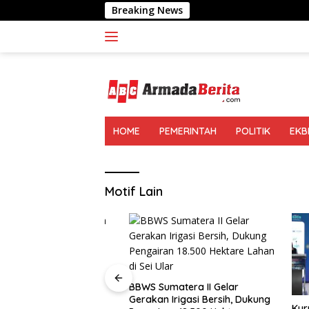
Langsung
Breaking News
Bapas K
ke
konten
HOME
PEMERINTAH
POLITIK
EKB
Motif Lain
 I Palangka Raya
BBWS Sumatera II Gelar
n Sosialisasi dan
Gerakan Irigasi Bersih, Dukung
Kurnia N