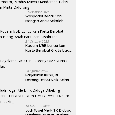
S
C
2 Desember 2025
Waspada! Begal Cari
Mangsa Anak Sekolah
Bermotor, Modus Minyak
Kendaraan Habis dan
Minta Didorong
21 Oktober 2025
Kodam I/BB Luncurkan
Kartu Berobat Gratis bagi
Anak Panti dan Disabilitas
28 Agustus 2020
Pagelaran KKSU, BI
Dorong UMKM Naik Kelas
18 Februari 2022
Judi Togel Merk TK Diduga