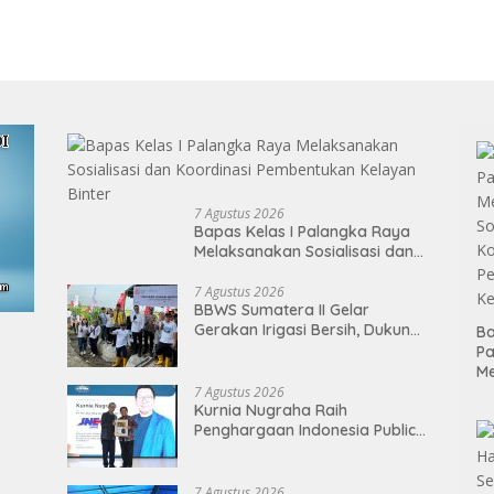
7 Agustus 2026
Bapas Kelas I Palangka Raya
Melaksanakan Sosialisasi dan
Koordinasi Pembentukan
Kelayan Binter
7 Agustus 2026
BBWS Sumatera II Gelar
Gerakan Irigasi Bersih, Dukung
Ba
Pengairan 18.500 Hektare
P
Lahan di Sei Ular
M
So
7 Agustus 2026
Kurnia Nugraha Raih
Ko
Penghargaan Indonesia Public
P
Relations Top Leader 2026
Ke
7 Agustus 2026