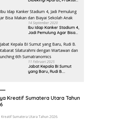
Dibekingi Aparat, Praktisi
Hukum Desak Pecat
Oknum Pembeking
14 September 2020
Ibu Idap Kanker Stadium 4,
Jadi Pemulung Agar Bisa
Makan dan Biayai Sekolah
Anak
11 Februari 2025
Jabat Kepala BI Sumut
yang Baru, Rudi B.
Hutabarat Silaturahmi
dengan Wartawan dan
Launching 6th
Sumatranomics
ya Kreatif Sumatera Utara Tahun
26
 Kreatif Sumatera Utara Tahun 2026.