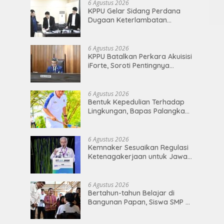
6 Agustus 2026
KPPU Gelar Sidang Perdana
Dugaan Keterlambatan
Notifikasi Akuisisi Oleh MUFG
BANK LTD
6 Agustus 2026
KPPU Batalkan Perkara Akuisisi
iForte, Soroti Pentingnya
Kepastian Hukum dalam
Pengawasan Merger
6 Agustus 2026
Bentuk Kepedulian Terhadap
Lingkungan, Bapas Palangka
Raya Menggelar Kerja Bakti di
Area Publik Jelang HUT RI ke-81
6 Agustus 2026
Kemnaker Sesuaikan Regulasi
Ketenagakerjaan untuk Jawab
Dinamika Dunia Kerja
6 Agustus 2026
Bertahun-tahun Belajar di
Bangunan Papan, Siswa SMP di
Nias Utara Akhirnya Segera
Nikmati Sekolah Permanen