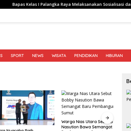
elas I Palangka Raya Melaksanakan Sosialisasi dan Koordinasi
IS
SPORT
NEWS
WISATA
PENDIDIKAN
HIBURAN
B
Keemp
Samos
Warga Nias Utara Sebut Bobby
Joujo
Nasution Bawa Semangat Baru
ugraha Raih