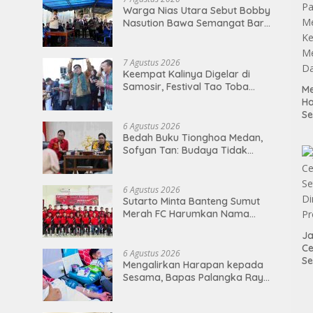
Warga Nias Utara Sebut Bobby
Nasution Bawa Semangat Baru
Pembangunan Sumut
7 Agustus 2026
Keempat Kalinya Digelar di
Samosir, Festival Tao Toba
Me
Joujou 2026 Resmi Dimulai
H
S
6 Agustus 2026
P
Bedah Buku Tionghoa Medan,
M
Sofyan Tan: Budaya Tidak
K
Mengenal Pagar
Me
D
6 Agustus 2026
Sutarto Minta Banteng Sumut
Merah FC Harumkan Nama
Sumatera Utara di Soekarno
Ja
Cup 2026
Ce
6 Agustus 2026
Se
Mengalirkan Harapan kepada
Di
Sesama, Bapas Palangka Raya
P
Mengisi Momen Kemerdekaan
Melalui Aksi Donor Darah