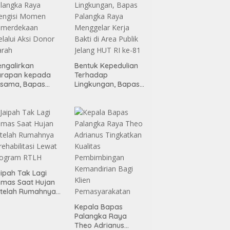
ngalirkan
Bentuk Kepedulian
arapan kepada
Terhadap
esama, Bapas
Lingkungan, Bapas
alangka Raya
Palangka Raya
engisi Momen
Menggelar Kerja
emerdekaan
Bakti di Area Publik
lalui Aksi Donor
Jelang HUT RI ke-81
arah
ipah Tak Lagi
mas Saat Hujan
telah Rumahnya
rehabilitasi Lewat
Kepala Bapas
rogram RTLH
Palangka Raya
Theo Adrianus