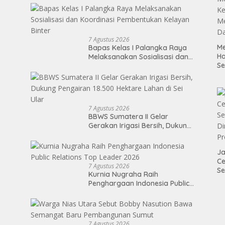
7 Agustus 2026
Me
Bapas Kelas I Palangka Raya
H
Melaksanakan Sosialisasi dan
S
Koordinasi Pembentukan
P
Kelayan Binter
M
K
Me
7 Agustus 2026
D
BBWS Sumatera II Gelar
Gerakan Irigasi Bersih, Dukung
Pengairan 18.500 Hektare
Lahan di Sei Ular
Ja
Ce
7 Agustus 2026
Se
Kurnia Nugraha Raih
Di
Penghargaan Indonesia Public
P
Relations Top Leader 2026
7 Agustus 2026