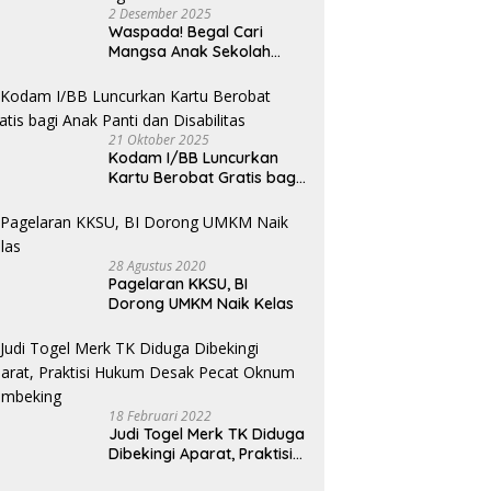
an Irigasi Bersih, Dukung
Penghargaan Indonesia Public
N
2 Desember 2025
iran 18.500 Hektare
Relations Top Leader 2026
P
Waspada! Begal Cari
 di Sei Ular
Mangsa Anak Sekolah
Bermotor, Modus Minyak
Kendaraan Habis dan
Minta Didorong
21 Oktober 2025
Kodam I/BB Luncurkan
Kartu Berobat Gratis bagi
Anak Panti dan Disabilitas
28 Agustus 2020
Pagelaran KKSU, BI
Dorong UMKM Naik Kelas
18 Februari 2022
Judi Togel Merk TK Diduga
Dibekingi Aparat, Praktisi
Hukum Desak Pecat