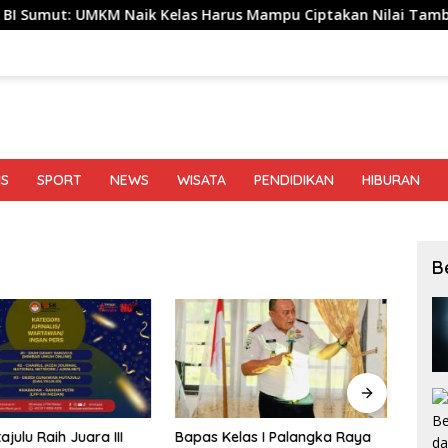
KM Naik Kelas Harus Mampu Ciptakan Nilai Tambah hingga Te
IS
SPORT
NEWS
WISATA
PENDIDIKAN
HIBURAN
B
julu Raih Juara III
Bapas Kelas I Palangka Raya
BBWS 