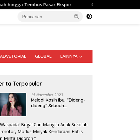
mbus Pasar Ekspor
Genzo Senang Digendong “Bolang” So
ADVETORIAL
GLOBAL
LAINNYA
erita Terpopuler
15 November 2023
Melodi Kasih Ibu, “Dideng-
dideng” Sebuah
Perjalanan Nostalgia
Sumatera II Gelar
Kurnia Nugraha Raih
W