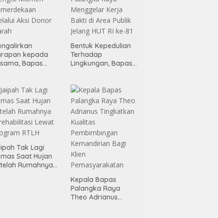
ngalirkan
Bentuk Kepedulian
arapan kepada
Terhadap
esama, Bapas
Lingkungan, Bapas
alangka Raya
Palangka Raya
engisi Momen
Menggelar Kerja
emerdekaan
Bakti di Area Publik
lalui Aksi Donor
Jelang HUT RI ke-81
arah
ipah Tak Lagi
mas Saat Hujan
telah Rumahnya
rehabilitasi Lewat
Kepala Bapas
rogram RTLH
Palangka Raya
Theo Adrianus
Tingkatkan Kualitas
Pembimbingan