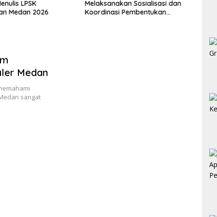
nulis LPSK
Melaksanakan Sosialisasi dan
Gerak
lan Medan 2026
Koordinasi Pembentukan
Penga
Kelayan Binter
Lahan
am
ealer Medan
 memahami
 Medan sangat