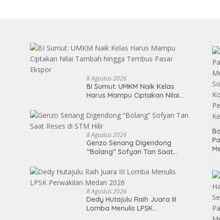
8 Agustus 2026
BI Sumut: UMKM Naik Kelas
Harus Mampu Ciptakan Nilai
Tambah hingga Tembus Pasar
Ekspor
Ba
8 Agustus 2026
P
Genzo Senang Digendong
M
“Bolang” Sofyan Tan Saat
So
Reses di STM Hilir
Ko
P
Ke
8 Agustus 2026
Dedy Hutajulu Raih Juara III
Lomba Menulis LPSK
Perwakilan Medan 2026