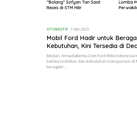
 Ciptakan Nilai
“Bolang” Sofyan Tan Saat
Lomba Me
gga Tembus Pasar
Reses di STM Hilir
Perwaki
OTOMOTIF
5 Mei 2025
Mobil Ford Hadir untuk Berag
Kebutuhan, Kini Tersedia di D
Medan, ArmadaBerita.Com Ford RMA Indonesia
bahwa mobilitas dan kebutuhan transportasi di
beragam….