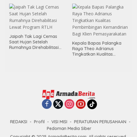
Area Publik Jelang HUT RI
ke-81
Jaipah Tak Lagi Cemas
Saat Hujan Setelah
Kepala Bapas Palangka
Rumahnya Direhabilitasi
Raya Theo Adrianus
Lewat Program RTLH
Tingkatkan Kualitas
Pembimbingan
Kemandirian Bagi Klien
Pemasyarakatan
REDAKSI
Profil
VISI MISI
PERATURAN PERUSAHAAN
Pedoman Media Siber
Copyright © 2025 ArmadaBerita.com. All rights reserved.