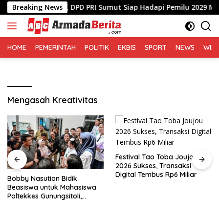
Langsung
ngsung Meriah, DPD PRI Sumut Siap Hadapi Pemilu 2029 Mendat
Breaking News
ke
konten
HOME
PEMERINTAH
POLITIK
EKBIS
SPORT
NEWS
WIS
Mengasah Kreativitas
Festival Tao Toba Joujou
2026 Sukses, Transaksi
Digital Tembus Rp6 Miliar
Bobby Nasution Bidik
Beasiswa untuk Mahasiswa
Poltekkes Gunungsitoli,
Dorong Ketersediaan
Tenaga Kesehatan di