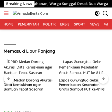
Langsung
it Berujung Penahanan, Warga Sunggal Desak Dua Warga Dibeb
Breaking News
ke
konten
HOME
PEMERINTAH
POLITIK
EKBIS
SPORT
NEWS
WIS
Memasuki Libur Panjang
DPRD Medan Dorong Akurasi
Lapas Gunungtua Gelar
Data Kemiskinan agar
Pemeriksaan Kesehatan
Bantuan Tepat Sasaran
Gratis Sambut HUT ke-81 RI