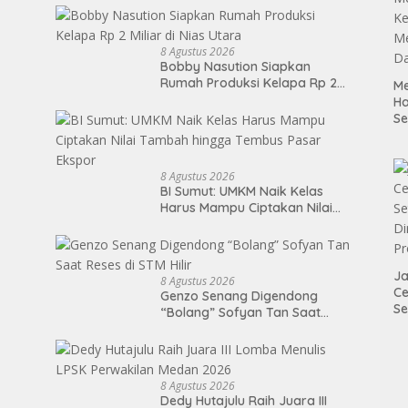
Lasara di Nias Utara
8 Agustus 2026
Bobby Nasution Siapkan
Rumah Produksi Kelapa Rp 2
Me
Miliar di Nias Utara
H
S
P
M
K
8 Agustus 2026
Me
BI Sumut: UMKM Naik Kelas
D
Harus Mampu Ciptakan Nilai
Tambah hingga Tembus Pasar
Ekspor
Ja
8 Agustus 2026
Ce
Genzo Senang Digendong
Se
“Bolang” Sofyan Tan Saat
Di
Reses di STM Hilir
P
8 Agustus 2026
Dedy Hutajulu Raih Juara III