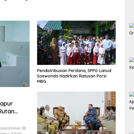
i Nias Utara
Eksp
Pendistribusian Perdana, SPPG Lanud
Soewondo Hadirkan Ratusan Porsi
MBG
Dapur
Rutan
tan) Kelas IIB
mennya dalam…