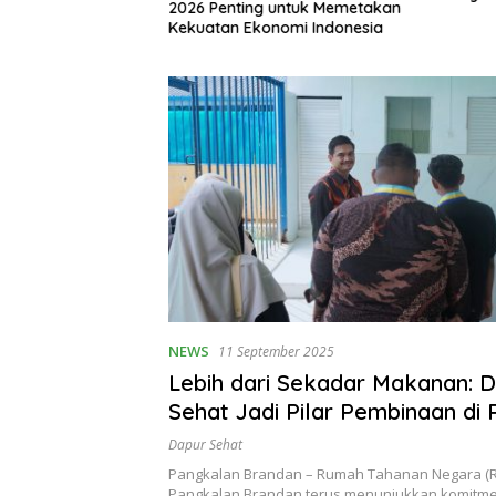
dan, Desak Dugaan
2026 Penting untuk Memetakan
Lasara d
arkotika Diusut
Kekuatan Ekonomi Indonesia
NEWS
11 September 2025
Lebih dari Sekadar Makanan: 
Sehat Jadi Pilar Pembinaan di 
Pangkalan Brandan
Dapur Sehat
Pangkalan Brandan – Rumah Tahanan Negara (Ru
Pangkalan Brandan terus menunjukkan komit