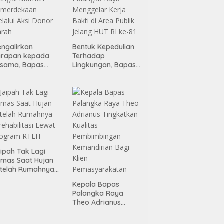
ngalirkan
Bentuk Kepedulian
arapan kepada
Terhadap
esama, Bapas
Lingkungan, Bapas
alangka Raya
Palangka Raya
engisi Momen
Menggelar Kerja
emerdekaan
Bakti di Area Publik
lalui Aksi Donor
Jelang HUT RI ke-81
arah
ipah Tak Lagi
mas Saat Hujan
telah Rumahnya
rehabilitasi Lewat
Kepala Bapas
rogram RTLH
Palangka Raya
Theo Adrianus
Tingkatkan Kualitas
Pembimbingan