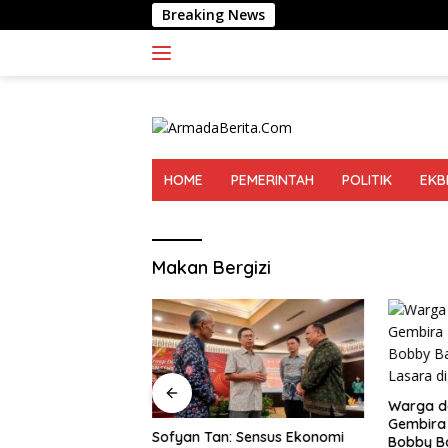
Langsung
Breaking News
Aliansi Peng
ke
konten
HOME
PEMERINTAH
POLITIK
EKB
Makan Bergizi
Warga d
Gembira
gamat Lingkungan
Sofyan Tan: Sensus Ekonomi
Bobby B