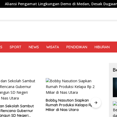
amat Lingkungan Demo di Medan, Desak Dugaan Peredaran Nark
IS
SPORT
NEWS
WISATA
PENDIDIKAN
HIBURAN
B
Bobby Nasution Siapkan
Rumah Produksi Kelapa Rp 2
an Sekolah Sambut
BI Su
Miliar di Nias Utara
 Rencana Gubernur
Harus
angun SD Negeri
Tamb