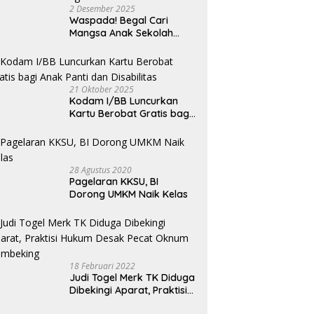
or
2 Desember 2025
Waspada! Begal Cari
Mangsa Anak Sekolah
Bermotor, Modus Minyak
Kendaraan Habis dan
Minta Didorong
21 Oktober 2025
Kodam I/BB Luncurkan
Kartu Berobat Gratis bagi
Anak Panti dan Disabilitas
28 Agustus 2020
Pagelaran KKSU, BI
Dorong UMKM Naik Kelas
18 Februari 2022
Judi Togel Merk TK Diduga
Dibekingi Aparat, Praktisi
Hukum Desak Pecat