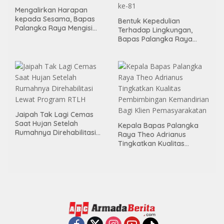
Mengalirkan Harapan
kepada Sesama, Bapas
Bentuk Kepedulian
Palangka Raya Mengisi
Terhadap Lingkungan,
Momen Kemerdekaan
Bapas Palangka Raya
Melalui Aksi Donor Darah
Menggelar Kerja Bakti di
Area Publik Jelang HUT RI
ke-81
Jaipah Tak Lagi Cemas
Saat Hujan Setelah
Kepala Bapas Palangka
Rumahnya Direhabilitasi
Raya Theo Adrianus
Lewat Program RTLH
Tingkatkan Kualitas
Pembimbingan
Kemandirian Bagi Klien
Pemasyarakatan