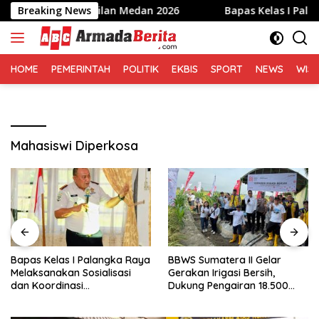
Langsung
 LPSK Perwakilan Medan 2026
Breaking News
Bapas Kelas I Palangka Ra
ke
konten
HOME
PEMERINTAH
POLITIK
EKBIS
SPORT
NEWS
WIS
Mahasiswi Diperkosa
Bapas Kelas I Palangka Raya
BBWS Sumatera II Gelar
Melaksanakan Sosialisasi
Gerakan Irigasi Bersih,
dan Koordinasi
Dukung Pengairan 18.500
Pembentukan Kelayan Binter
Hektare Lahan di Sei Ular