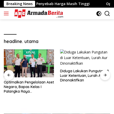
Langsung
elusuri Penyebab Harga Masih Tinggi
Breaking News
Optimalkan Penge
ke
konten
headline. utama
Diduga Lakukan Pungutan di
Luar Ketentuan, Lurah Aur
Dinonaktifkan
Optimalkan Pengelolaan Aset
Negara, Bapas Kelas I
Palangka Raya
Melaksanakan Penjualan
BMN Malalui KPKNL Palangka
Raya