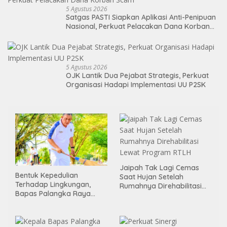
5 Agustus 2026
Satgas PASTI Siapkan Aplikasi Anti-Penipuan
Nasional, Perkuat Pelacakan Dana Korban
Scam
5 Agustus 2026
OJK Lantik Dua Pejabat Strategis, Perkuat
Organisasi Hadapi Implementasi UU P2SK
Jaipah Tak Lagi Cemas
Bentuk Kepedulian
Saat Hujan Setelah
Terhadap Lingkungan,
Rumahnya Direhabilitasi
Bapas Palangka Raya
Lewat Program RTLH
Menggelar Kerja Bakti di
Area Publik Jelang HUT RI
ke-81