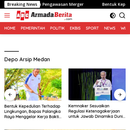
Langsung
n Hukum dalam Pengawasan Merger
Breaking News
Bentuk Kepedulian Te
ke
konten
HOME
PEMERINTAH
POLITIK
EKBIS
SPORT
NEWS
WIS
Depo Arsip Medan
Kemnaker Sesuaikan
Bentuk Kepedulian Terhadap
Regulasi Ketenagakerjaan
Lingkungan, Bapas Palangka
untuk Jawab Dinamika Dunia
Raya Menggelar Kerja Bakti
Kerja
di Area Publik Jelang HUT RI
ke-81