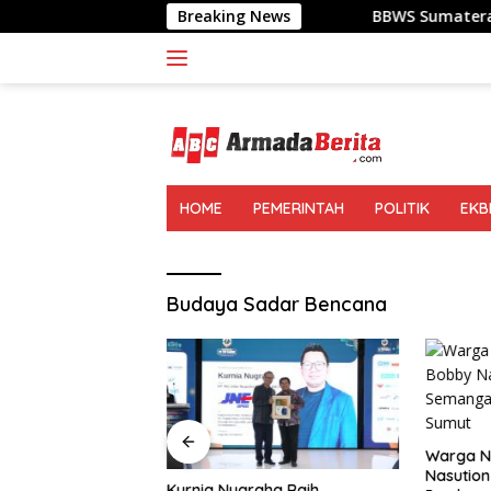
Langsung
Breaking News
BBWS Sumatera II Gelar Geraka
ke
konten
HOME
PEMERINTAH
POLITIK
EKB
Budaya Sadar Bencana
Warga N
Nasutio
ra II Gelar
Kurnia Nugraha Raih