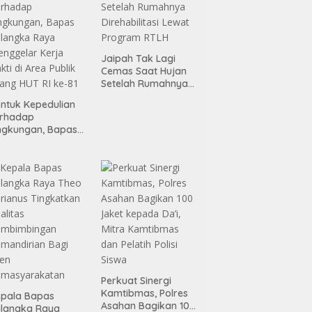
Darah
Jaipah Tak Lagi
Cemas Saat Hujan
Setelah Rumahnya
Direhabilitasi Lewat
ntuk Kepedulian
Program RTLH
erhadap
ngkungan, Bapas
alangka Raya
nggelar Kerja
kti di Area Publik
lang HUT RI ke-81
Perkuat Sinergi
Kamtibmas, Polres
pala Bapas
Asahan Bagikan 100
alangka Raya