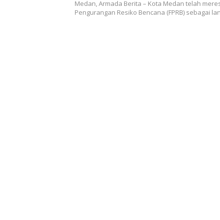
Bencana
Medan, Armada Berita – Kota Medan telah mer
Pengurangan Resiko Bencana (FPRB) sebagai l