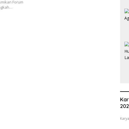
esmikan Forum
angkah…
Kar
20
Karya