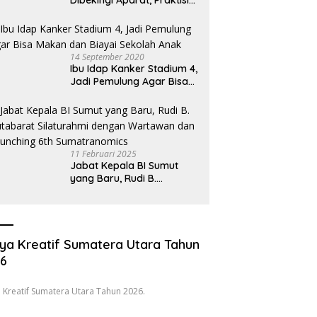
Dibekingi Aparat, Praktisi
Hukum Desak Pecat
Oknum Pembeking
14 September 2020
Ibu Idap Kanker Stadium 4,
Jadi Pemulung Agar Bisa
Makan dan Biayai Sekolah
Anak
11 Februari 2025
Jabat Kepala BI Sumut
yang Baru, Rudi B.
Hutabarat Silaturahmi
dengan Wartawan dan
Launching 6th
Sumatranomics
ya Kreatif Sumatera Utara Tahun
26
 Kreatif Sumatera Utara Tahun 2026.