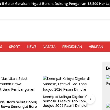
n Irigasi Bersih, Dukung Pengairan 18.500 Hektare Lahan di Sei 
IS
SPORT
NEWS
WISATA
PENDIDIKAN
HIBURAN
B
Keempat Kalinya Digelar di
Samosir, Festival Tao Toba
ias Utara Sebut Bobby
Joujou 2026 Resmi Dimulai
n Bawa Semangat Baru
Beda