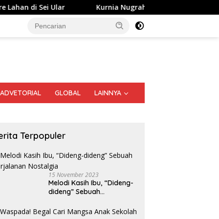
Ular
Kurnia Nugraha Raih Penghargaan Indonesia Publi
ADVETORIAL
GLOBAL
LAINNYA
erita Terpopuler
15 November 2023
Melodi Kasih Ibu, “Dideng-
dideng” Sebuah
Perjalanan Nostalgia
M
S
h Buku Tionghoa Medan,
Sutarto Minta Banteng Sumut