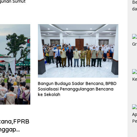
unan Sumut
Sofy
Meng
Bangun Budaya Sadar Bencana, BPBD
Sosialisasi Penanggulangan Bencana
ke Sekolah
cana,FPRB
anggap