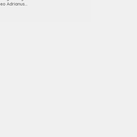
Jaket kepada Da’i,
eo Adrianus
Mitra Kamtibmas
ngkatkan Kualitas
dan Pelatih Polisi
embimbingan
Siswa
mandirian Bagi
ien
emasyarakatan