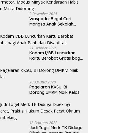
M
an Tan: Budaya Tidak
Merah FC Harumkan Nama
M
enal Pagar
Sumatera Utara di Soekarno
2 Desember 2025
Cup 2026
Waspada! Begal Cari
Mangsa Anak Sekolah
Bermotor, Modus Minyak
Kendaraan Habis dan
Minta Didorong
21 Oktober 2025
Kodam I/BB Luncurkan
Kartu Berobat Gratis bagi
Anak Panti dan Disabilitas
28 Agustus 2020
Pagelaran KKSU, BI
Dorong UMKM Naik Kelas
18 Februari 2022
Judi Togel Merk TK Diduga