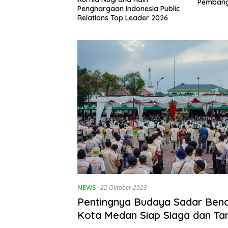
Pembang
asi Bersih, Dukung
Penghargaan Indonesia Public
8.500 Hektare
Relations Top Leader 2026
 Ular
NEWS
22 Oktober 2023
Pentingnya Budaya Sadar Ben
Kota Medan Siap Siaga dan T