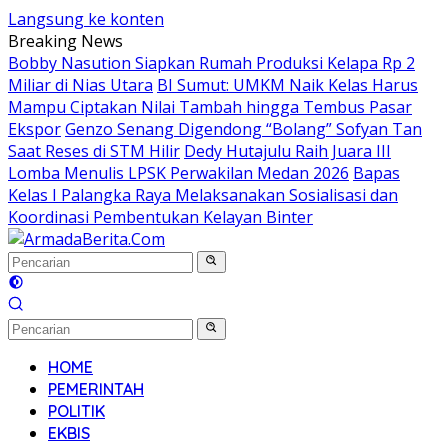
Langsung ke konten
Breaking News
Bobby Nasution Siapkan Rumah Produksi Kelapa Rp 2
Miliar di Nias Utara
BI Sumut: UMKM Naik Kelas Harus
Mampu Ciptakan Nilai Tambah hingga Tembus Pasar
Ekspor
Genzo Senang Digendong “Bolang” Sofyan Tan
Saat Reses di STM Hilir
Dedy Hutajulu Raih Juara III
Lomba Menulis LPSK Perwakilan Medan 2026
Bapas
Kelas I Palangka Raya Melaksanakan Sosialisasi dan
Koordinasi Pembentukan Kelayan Binter
HOME
PEMERINTAH
POLITIK
EKBIS